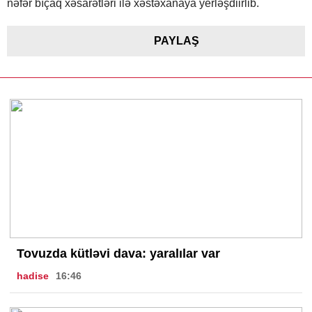
nəfər bıçaq xəsarətləri ilə xəstəxanaya yerləşdiirlib.
PAYLAŞ
Tovuzda kütləvi dava: yaralılar var
hadise
16:46