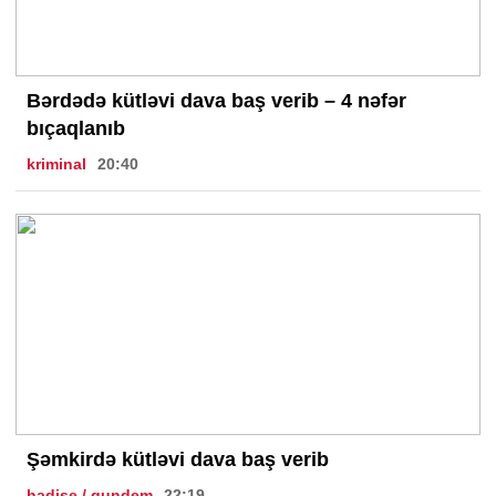
Bərdədə kütləvi dava baş verib – 4 nəfər
bıçaqlanıb
kriminal
20:40
Şəmkirdə kütləvi dava baş verib
hadise / gundem
22:19