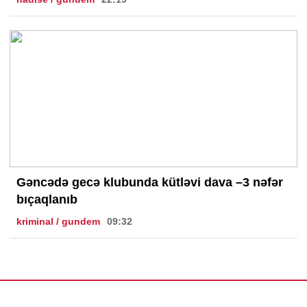
Gəncədə gecə klubunda kütləvi dava –3 nəfər
bıçaqlanıb
kriminal / gundem
09:32