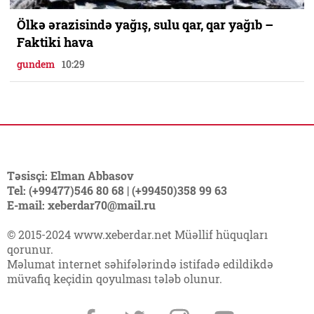
Ölkə ərazisində yağış, sulu qar, qar yağıb –
Faktiki hava
gundem
10:29
Təsisçi: Elman Abbasov
Tel: (+99477)546 80 68 | (+99450)358 99 63
E-mail: xeberdar70@mail.ru
© 2015-2024 www.xeberdar.net Müəllif hüquqları
qorunur.
Məlumat internet səhifələrində istifadə edildikdə
müvafiq keçidin qoyulması tələb olunur.