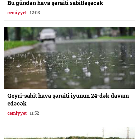
Bu gündən hava şəraiti sabitləşəcək
cemiyyet
12:03
Qeyri-sabit hava şəraiti iyunun 24-dək davam
edəcək
cemiyyet
11:52