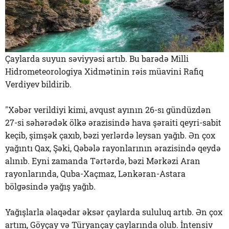
Çaylarda suyun səviyyəsi artıb. Bu barədə Milli
Hidrometeorologiya Xidmətinin rəis müavini Rafiq
Verdiyev bildirib.
"Xəbər verildiyi kimi, avqust ayının 26-sı gündüzdən
27-si səhərədək ölkə ərazisində hava şəraiti qeyri-sabit
keçib, şimşək çaxıb, bəzi yerlərdə leysan yağıb. Ən çox
yağıntı Qax, Şəki, Qəbələ rayonlarının ərazisində qeydə
alınıb. Eyni zamanda Tərtərdə, bəzi Mərkəzi Aran
rayonlarında, Quba-Xaçmaz, Lənkəran-Astara
bölgəsində yağış yağıb.
Yağışlarla əlaqədar əksər çaylarda sululuq artıb. Ən çox
artım, Göyçay və Türyançay çaylarında olub. İntensiv