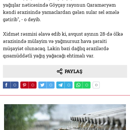
yağışlar nəticəsində Göyçay rayonun Qaraməryəm
kəndi ərazisində yamaclardan gələn sular sel əmələ
gətirib", - o deyib.
Xidmət rəsmisi əlavə edib ki, avqust ayının 28-də ölkə
ərazisində mülayim və yağmursuz hava şəraiti
müşayiət olunacaq. Lakin bəzi dağlıq ərazilərdə
qısamüddətli yağış yağacağı ehtimalı var.
PAYLAŞ