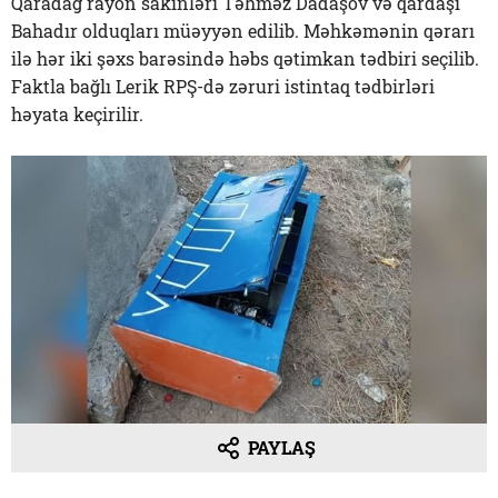
Qaradağ rayon sakinləri Təhməz Dadaşov və qardaşı
Bahadır olduqları müəyyən edilib. Məhkəmənin qərarı
ilə hər iki şəxs barəsində həbs qətimkan tədbiri seçilib.
Faktla bağlı Lerik RPŞ-də zəruri istintaq tədbirləri
həyata keçirilir.
PAYLAŞ