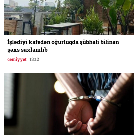
İşlədiyi kafedən oğurluqda şübhəli bilinən
şəxs saxlanılıb
cemiyyet
13:12