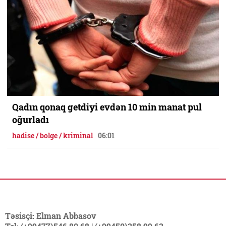
Qadın qonaq getdiyi evdən 10 min manat pul
oğurladı
hadise / bolge / kriminal
06:01
Təsisçi: Elman Abbasov