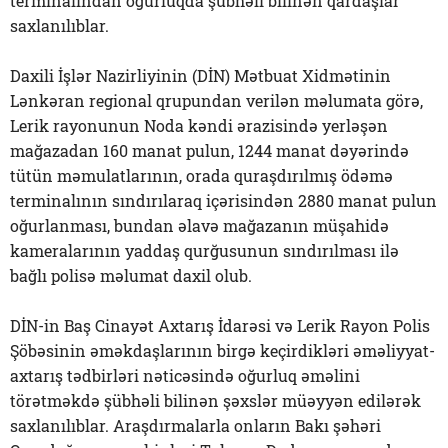
terminalından oğurluqda şübhəli bilinən qardaşlar
saxlanılıblar.
Daxili İşlər Nazirliyinin (DİN) Mətbuat Xidmətinin
Lənkəran regional qrupundan verilən məlumata görə,
Lerik rayonunun Noda kəndi ərazisində yerləşən
mağazadan 160 manat pulun, 1244 manat dəyərində
tütün məmulatlarının, orada quraşdırılmış ödəmə
terminalının sındırılaraq içərisindən 2880 manat pulun
oğurlanması, bundan əlavə mağazanın müşahidə
kameralarının yaddaş qurğusunun sındırılması ilə
bağlı polisə məlumat daxil olub.
DİN-in Baş Cinayət Axtarış İdarəsi və Lerik Rayon Polis
Şöbəsinin əməkdaşlarının birgə keçirdikləri əməliyyat-
axtarış tədbirləri nəticəsində oğurluq əməlini
törətməkdə şübhəli bilinən şəxslər müəyyən edilərək
saxlanılıblar. Araşdırmalarla onların Bakı şəhəri