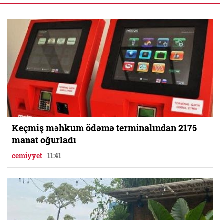
Keçmiş məhkum ödəmə terminalından 2176
manat oğurladı
cemiyyet
11:41