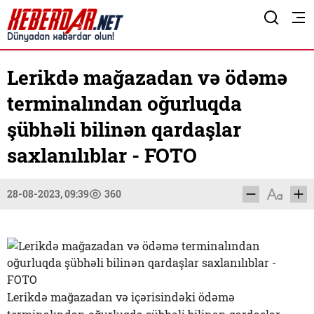
Lerikdə mağazadan və ödəmə
terminalından oğurluqda
şübhəli bilinən qardaşlar
saxlanılıblar - FOTO
28-08-2023, 09:39
360
Lerikdə mağazadan və içərisindəki ödəmə