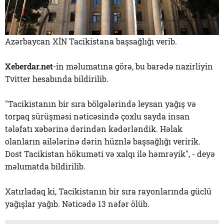
Azərbaycan XİN Tacikistana başsağlığı verib.
Xeberdar.net
-in məlumatına görə, bu barədə nazirliyin
Tvitter hesabında bildirilib.
"Tacikistanın bir sıra bölgələrində leysan yağış və
torpaq sürüşməsi nəticəsində çoxlu sayda insan
tələfatı xəbərinə dərindən kədərləndik. Həlak
olanların ailələrinə dərin hüznlə başsağlığı veririk.
Dost Tacikistan hökuməti və xalqı ilə həmrəyik", - deyə
məlumatda bildirilib.
Xatırladaq ki, Tacikistanın bir sıra rayonlarında güclü
yağışlar yağıb. Nəticədə 13 nəfər ölüb.