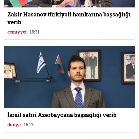
Zakir Həsənov türkiyəli həmkarına başsağlığı
verib
cemiyyet
16:31
İsrail səfiri Azərbaycana başsağlığı verib
dunya
16:17