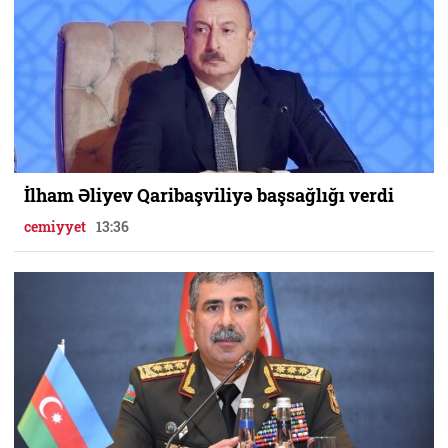
İlham Əliyev Qaribaşviliyə başsağlığı verdi
cemiyyet
13:36