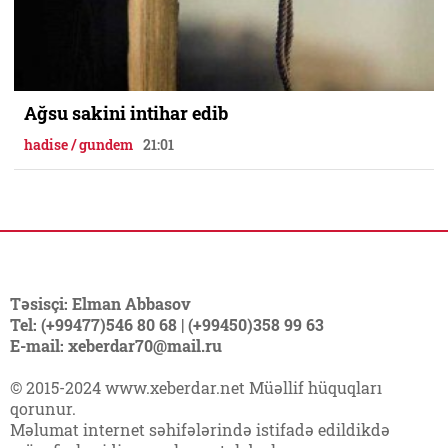
Ağsu sakini intihar edib
hadise / gundem
21:01
Təsisçi: Elman Abbasov
Tel: (+99477)546 80 68 | (+99450)358 99 63
E-mail: xeberdar70@mail.ru
© 2015-2024 www.xeberdar.net Müəllif hüquqları
qorunur.
Məlumat internet səhifələrində istifadə edildikdə