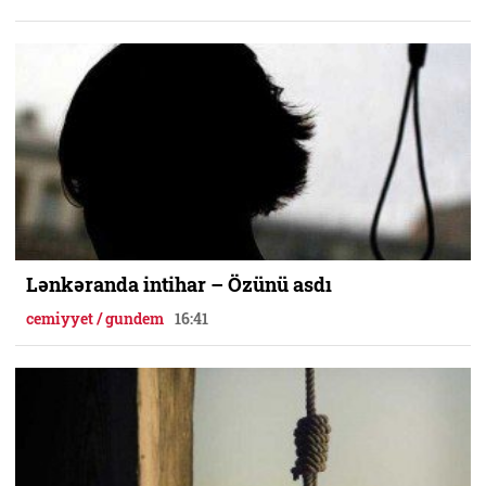
Lənkəranda intihar – Özünü asdı
cemiyyet / gundem
16:41