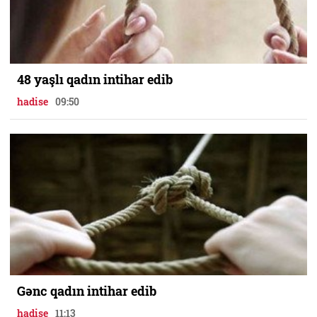
48 yaşlı qadın intihar edib
hadise
09:50
Gənc qadın intihar edib
hadise
11:13