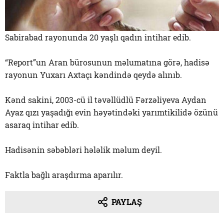
Sabirabad rayonunda 20 yaşlı qadın intihar edib.
“Report”un Aran bürosunun məlumatına görə, hadisə
rayonun Yuxarı Axtaçı kəndində qeydə alınıb.
Kənd sakini, 2003-cü il təvəllüdlü Fərzəliyeva Aydan
Ayaz qızı yaşadığı evin həyətindəki yarımtikilidə özünü
asaraq intihar edib.
Hadisənin səbəbləri hələlik məlum deyil.
Faktla bağlı araşdırma aparılır.
PAYLAŞ