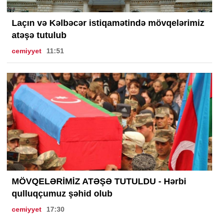
Laçın və Kəlbəcər istiqamətində mövqelərimiz
atəşə tutulub
cemiyyet
11:51
MÖVQELƏRİMİZ ATƏŞƏ TUTULDU - Hərbi
qulluqçumuz şəhid olub
cemiyyet
17:30