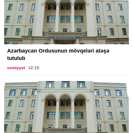
Azərbaycan Ordusunun mövqeləri atəşə
tutulub
cemiyyet
12:10