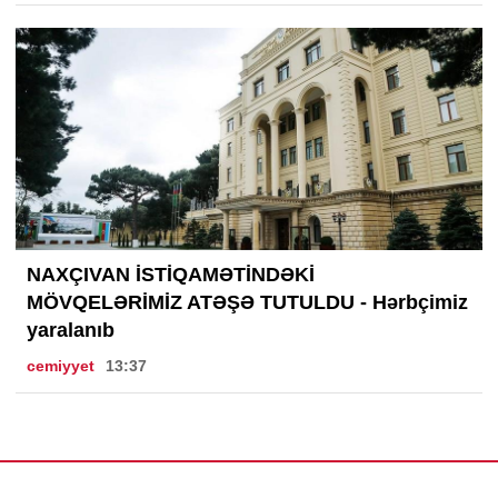
NAXÇIVAN İSTİQAMƏTİNDƏKİ
MÖVQELƏRİMİZ ATƏŞƏ TUTULDU - Hərbçimiz
yaralanıb
cemiyyet
13:37