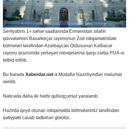
Sentyabrın 1-i səhər saatlarında Ermənistan silahlı
qüvvələrinin Basarkeçər rayonunun Zod istiqamətindəki
bölmələri tərəfindən Azərbaycan Ordusunun Kəlbəcər
rayonu ərazisində yerləşən mövqelərinə qarşı zərbə PUA-sı
tətbiq edilib.
Bu barədə
Xeberdar.net
-ə Müdafiə Nazirliyindən məlumat
verilib.
Nəticədə daha iki hərbi qulluqçumuz yaralanıb.
Hazırda qeyd olunan istiqamətdə bölmələrimiz tərəfindən
qətiyyətli cavab tədbirləri görülür.