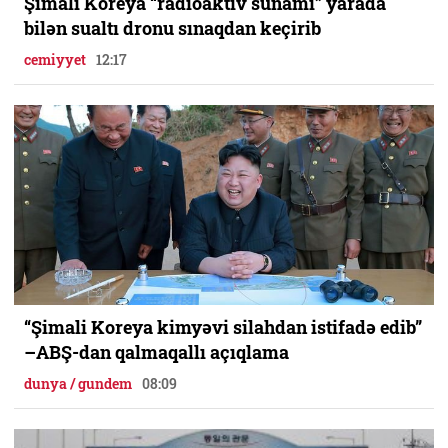
Şimali Koreya “radioaktiv sunami” yarada
bilən sualtı dronu sınaqdan keçirib
cemiyyet
12:17
“Şimali Koreya kimyəvi silahdan istifadə edib”
–ABŞ-dan qalmaqallı açıqlama
dunya / gundem
08:09