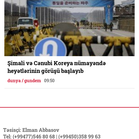
Şimali və Cənubi Koreya nümayəndə
heyətlərinin görüşü başlayıb
dunya / gundem
09:50
Təsisçi: Elman Abbasov
Tel: (+99477)546 80 68 | (+99450)358 99 63