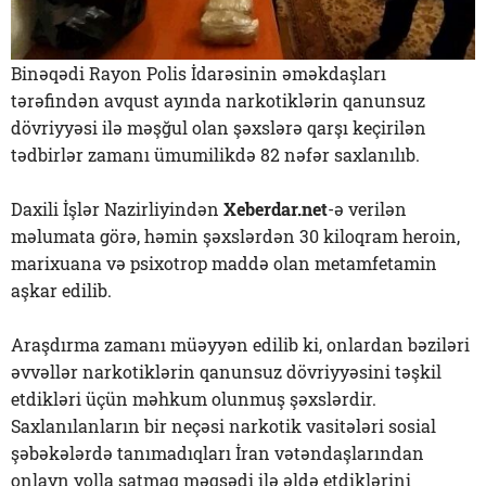
Binəqədi Rayon Polis İdarəsinin əməkdaşları
tərəfindən avqust ayında narkotiklərin qanunsuz
dövriyyəsi ilə məşğul olan şəxslərə qarşı keçirilən
tədbirlər zamanı ümumilikdə 82 nəfər saxlanılıb.
Daxili İşlər Nazirliyindən
Xeberdar.net
-ə verilən
məlumata görə, həmin şəxslərdən 30 kiloqram heroin,
marixuana və psixotrop maddə olan metamfetamin
aşkar edilib.
Araşdırma zamanı müəyyən edilib ki, onlardan bəziləri
əvvəllər narkotiklərin qanunsuz dövriyyəsini təşkil
etdikləri üçün məhkum olunmuş şəxslərdir.
Saxlanılanların bir neçəsi narkotik vasitələri sosial
şəbəkələrdə tanımadıqları İran vətəndaşlarından
onlayn yolla satmaq məqsədi ilə əldə etdiklərini