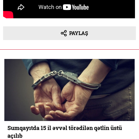
PAYLAŞ
Sumqayıtda 15 il əvvəl törədilən qətlin üstü
açılıb