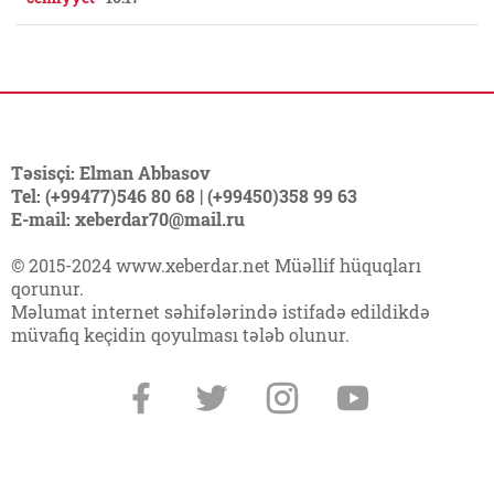
Təsisçi: Elman Abbasov
Tel: (+99477)546 80 68 | (+99450)358 99 63
E-mail: xeberdar70@mail.ru
© 2015-2024 www.xeberdar.net Müəllif hüquqları
qorunur.
Məlumat internet səhifələrində istifadə edildikdə
müvafiq keçidin qoyulması tələb olunur.