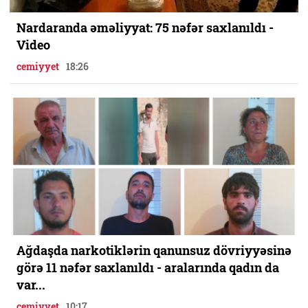
Nardaranda əməliyyat: 75 nəfər saxlanıldı -
Video
cemiyyet
18:26
Ağdaşda narkotiklərin qanunsuz dövriyyəsinə
görə 11 nəfər saxlanıldı - aralarında qadın da
var...
cemiyyet
10:17