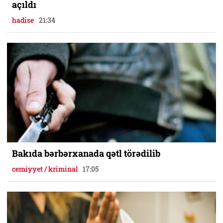
açıldı
hadise
21:34
Bakıda bərbərxanada qətl törədilib
cemiyyet / kriminal
17:05