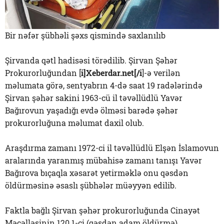
Bir nəfər şübhəli şəxs qismində saxlanılıb
Şirvanda qətl hadisəsi törədilib. Şirvan Şəhər
Prokurorluğundan [
i]Xeberdar.net[/i
]-ə verilən
məlumata görə, sentyabrın 4-də saat 19 radələrində
Şirvan şəhər sakini 1963-cü il təvəllüdlü Yavər
Bağırovun yaşadığı evdə ölməsi barədə şəhər
prokurorluğuna məlumat daxil olub.
Araşdırma zamanı 1972-ci il təvəllüdlü Elşən İslamovun
aralarında yaranmış mübahisə zamanı tanışı Yavər
Bağırova bıçaqla xəsarət yetirməklə onu qəsdən
öldürməsinə əsaslı şübhələr müəyyən edilib.
Faktla bağlı Şirvan şəhər prokurorluğunda Cinayət
Məcəlləsinin 120.1-ci (qəsdən adam öldürmə)