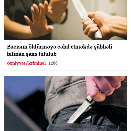
Bacısını öldürməyə cəhd etməkdə şübhəli
bilinən şəxs tutulub
cemiyyet / kriminal
11:06