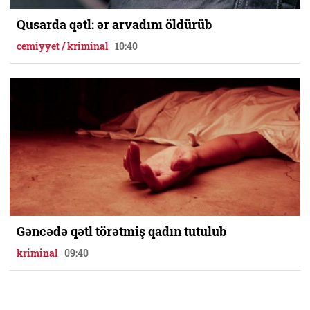
Qusarda qətl: ər arvadını öldürüb
cemiyyet / kriminal
10:40
Gəncədə qətl törətmiş qadın tutulub
kriminal
09:40