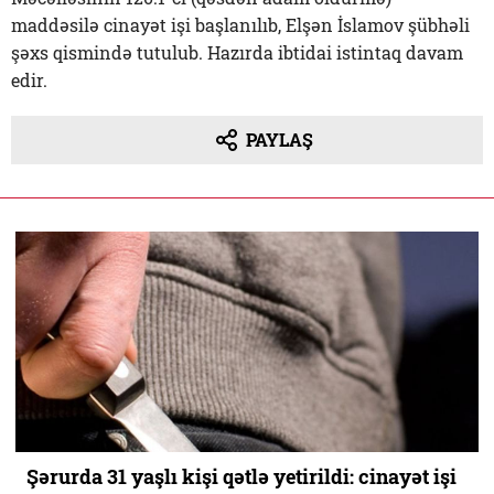
maddəsilə cinayət işi başlanılıb, Elşən İslamov şübhəli
şəxs qismində tutulub. Hazırda ibtidai istintaq davam
edir.
PAYLAŞ
Şərurda 31 yaşlı kişi qətlə yetirildi: cinayət işi