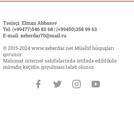
Təsisçi: Elman Abbasov
Tel: (+99477)546 80 68 | (+99450)358 99 63
E-mail: xeberdar70@mail.ru
© 2015-2024 www.xeberdar.net Müəllif hüquqları
qorunur.
Məlumat internet səhifələrində istifadə edildikdə
müvafiq keçidin qoyulması tələb olunur.