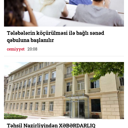
Tələbələrin köçürülməsi ilə bağlı sənəd
qəbuluna başlanılır
cemiyyet
20:08
Təhsil Nazirliyindən XƏBƏRDARLIQ