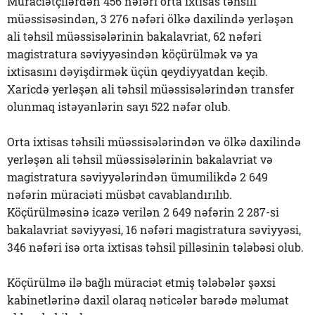
Müraciətçilərdən 456 nəfəri orta ixtisas təhsili
müəssisəsindən, 3 276 nəfəri ölkə daxilində yerləşən
ali təhsil müəssisələrinin bakalavriat, 62 nəfəri
magistratura səviyyəsindən köçürülmək və ya
ixtisasını dəyişdirmək üçün qeydiyyatdan keçib.
Xaricdə yerləşən ali təhsil müəssisələrindən transfer
olunmaq istəyənlərin sayı 522 nəfər olub.
Orta ixtisas təhsili müəssisələrindən və ölkə daxilində
yerləşən ali təhsil müəssisələrinin bakalavriat və
magistratura səviyyələrindən ümumilikdə 2 649
nəfərin müraciəti müsbət cavablandırılıb.
Köçürülməsinə icazə verilən 2 649 nəfərin 2 287-si
bakalavriat səviyyəsi, 16 nəfəri magistratura səviyyəsi,
346 nəfəri isə orta ixtisas təhsil pilləsinin tələbəsi olub.
Köçürülmə ilə bağlı müraciət etmiş tələbələr şəxsi
kabinetlərinə daxil olaraq nəticələr barədə məlumat