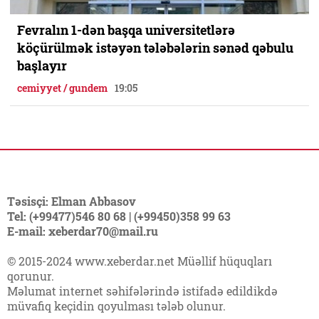
Fevralın 1-dən başqa universitetlərə
köçürülmək istəyən tələbələrin sənəd qəbulu
başlayır
cemiyyet / gundem
19:05
Təsisçi: Elman Abbasov
Tel: (+99477)546 80 68 | (+99450)358 99 63
E-mail: xeberdar70@mail.ru
© 2015-2024 www.xeberdar.net Müəllif hüquqları
qorunur.
Məlumat internet səhifələrində istifadə edildikdə
müvafiq keçidin qoyulması tələb olunur.