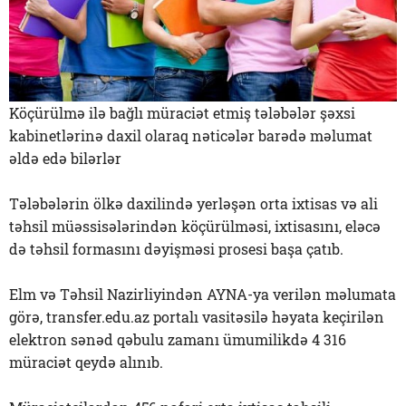
Köçürülmə ilə bağlı müraciət etmiş tələbələr şəxsi
kabinetlərinə daxil olaraq nəticələr barədə məlumat
əldə edə bilərlər
Tələbələrin ölkə daxilində yerləşən orta ixtisas və ali
təhsil müəssisələrindən köçürülməsi, ixtisasını, eləcə
də təhsil formasını dəyişməsi prosesi başa çatıb.
Elm və Təhsil Nazirliyindən AYNA-ya verilən məlumata
görə, transfer.edu.az portalı vasitəsilə həyata keçirilən
elektron sənəd qəbulu zamanı ümumilikdə 4 316
müraciət qeydə alınıb.