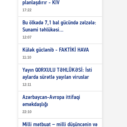
planlaşdırır - KİV
17:22
Bu ölkədə 7,1 bal gücündə zəlzələ:
Sunami təhlükəsi...
12:07
Külək güclənib - FAKTİKİ HAVA
11:10
Yayın QORXULU TƏHLÜKƏSİ: İsti
aylarda sürətlə yayılan viruslar
12:11
Azərbaycan-Avropa ittifaqi
əməkdaşlığı
22:10
Milli mətbuat – milli düşüncənin və