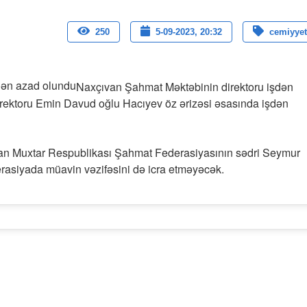
250
5-09-2023, 20:32
cemiyyet
Naxçıvan Şahmat Məktəbinin direktoru işdən
irektoru Emin Davud oğlu Hacıyev öz ərizəsi əsasında işdən
an Muxtar Respublikası Şahmat Federasiyasının sədri Seymur
erasiyada müavin vəzifəsini də icra etməyəcək.