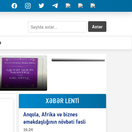
Axtar
a
Elşad Abdullayevin
erməniləri
maliyyələşdirən oğlu
niyə Azərbaycana
ekstradisiya olunmur?
XƏBƏR LENTİ
Qeyri-səlis məntiq və
Anqola, Afrika və biznes
il-nitq” elmimizə
ələr verdi?
əməkdaşlığının növbəti fəsli
16:24