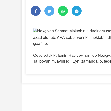
azad olunub. APA xəbər verir ki, məktəbin d
çıxarılıb.
Qeyd edək ki, Emin Hacıyev həm də Naxçıv
Talıbovun müavini idi. Eyni zamanda, o, fed