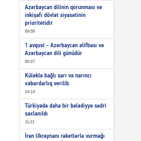
Azərbaycan dilinin qorunması və
inkişafı dövlət siyasətinin
prioritetidir
09:59
1 avqust - Azərbaycan əlifbası və
Azərbaycan dili günüdür
00:27
Küləklə bağlı sarı və narıncı
xəbərdarlıq verilib
14:14
Türkiyədə daha bir bələdiyyə sədri
saxlanıldı
11:21
İran Ukraynanı raketlərlə vurmağı