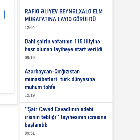
RAFIQ ƏLIYEV BEYNƏLXALQ ELM
MÜKAFATINA LAYIQ GÖRÜLDÜ
12:04
Dahi şairin vəfatının 115 illiyinə
həsr olunan layihəyə start verildi
09:10
Azərbaycan-Qırğızıstan
münasibətləri: türk dünyasına
mühüm töhfə
12:19
‘’Şair Cavad Cavadlının ədəbi
irsinin təbliği‘’ layihəsinin icrasına
başlanılıb
09:51