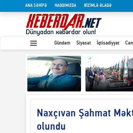
ANA SƏHİFƏ
HAQQIMIZDA
BİZİMLƏ ƏLAQƏ
Gündəm
Siyasət
İqtisadiyyat
Cəm
Naxçıvan Şahmat Məktə
Yaxın Şərqdəki
müharibənin qısa
Olduğu kimi görünən
təhlili
insan
olundu