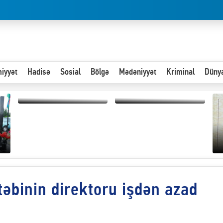
iyyət
Hadisə
Sosial
Bölgə
Mədəniyyət
Kriminal
Düny
Hər an ən çətin savaşa
Paytaxta giriş vizası —
hazır olmalıyıq-
"Xoş gəldin, cibində
ZƏLİMXAN
pul varsa.”
MƏMMƏDLİ YAZIR
binin direktoru işdən azad
“
d
n