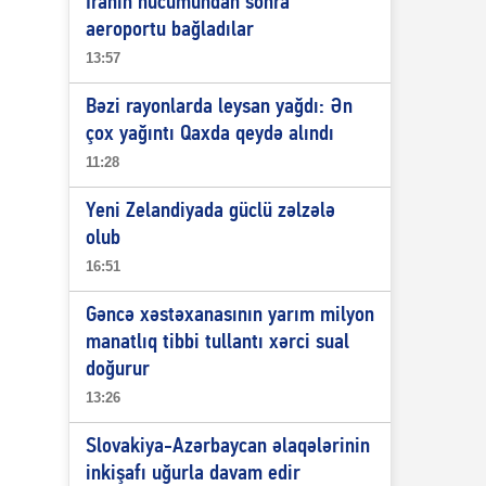
İranın hücumundan sonra
aeroportu bağladılar
13:57
Bəzi rayonlarda leysan yağdı: Ən
çox yağıntı Qaxda qeydə alındı
11:28
Yeni Zelandiyada güclü zəlzələ
olub
16:51
Gəncə xəstəxanasının yarım milyon
manatlıq tibbi tullantı xərci sual
doğurur
13:26
Slovakiya-Azərbaycan əlaqələrinin
inkişafı uğurla davam edir