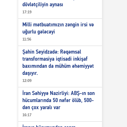
dövlətçiliyin aynası
17:19
Milli mətbuatımızın zəngin irsi və
uğurlu gələcəyi
11:56
Şahin Seyidzadə: Rəqəmsal
transformasiya iqtisadi inkişaf
baxımından da mühüm əhəmiyyət
daşıyır.
12:09
İran Səhiyyə Nazirliyi: ABŞ-ın son
hücumlarında 50 nəfər ölüb, 500-
dən çox yaralı var
16:17