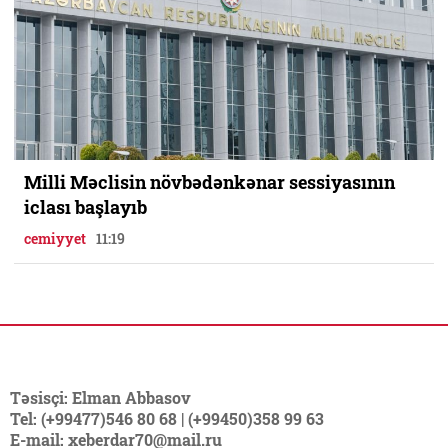
Milli Məclisin növbədənkənar sessiyasının
iclası başlayıb
cemiyyet
11:19
Təsisçi: Elman Abbasov
Tel: (+99477)546 80 68 | (+99450)358 99 63
E-mail: xeberdar70@mail.ru