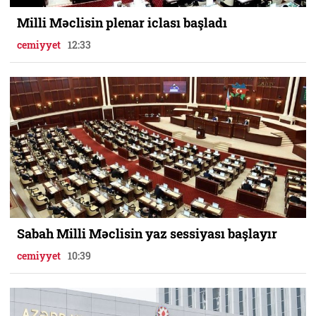
Milli Məclisin plenar iclası başladı
cemiyyet
12:33
Sabah Milli Məclisin yaz sessiyası başlayır
cemiyyet
10:39