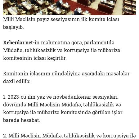
Milli Məclisin payız sessiyasının ilk komitə iclası
başlayıb.
Xeberdar.net
-in məlumatına görə, parlamentdə
Müdafiə, təhlükəsizlik və korrupsiya ilə mübarizə
komitəsinin iclası keçirilir.
Komitənin iclasının gündəliyinə aşağıdakı məsələlər
daxil edilib:
1. 2023-cü ilin yaz və növbədənkənar sessiyaları
dövründə Milli Məclisin Müdafiə, təhlükəsizlik və
korrupsiya ilə mübarizə komitəsində görülən işlər
barədə hesabat.
2. Milli Məclisin Müdafiə, təhlükəsizlik və korrupsiya ilə