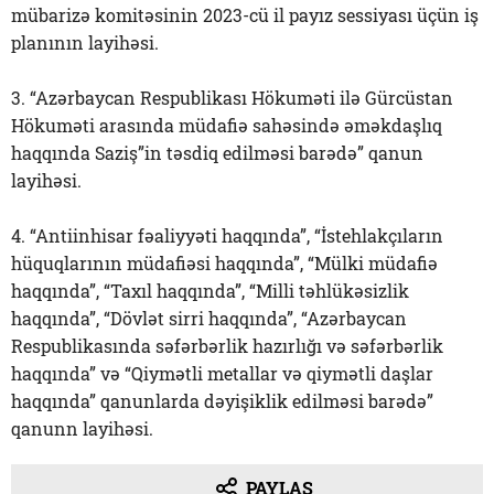
mübarizə komitəsinin 2023-cü il payız sessiyası üçün iş
planının layihəsi.
3. “Azərbaycan Respublikası Hökuməti ilə Gürcüstan
Hökuməti arasında müdafiə sahəsində əməkdaşlıq
haqqında Saziş”in təsdiq edilməsi barədə” qanun
layihəsi.
4. “Antiinhisar fəaliyyəti haqqında”, “İstehlakçıların
hüquqlarının müdafiəsi haqqında”, “Mülki müdafiə
haqqında”, “Taxıl haqqında”, “Milli təhlükəsizlik
haqqında”, “Dövlət sirri haqqında”, “Azərbaycan
Respublikasında səfərbərlik hazırlığı və səfərbərlik
haqqında” və “Qiymətli metallar və qiymətli daşlar
haqqında” qanunlarda dəyişiklik edilməsi barədə”
qanunn layihəsi.
PAYLAŞ