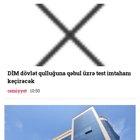
DİM dövlət qulluğuna qəbul üzrə test imtahanı
keçirəcək
cemiyyet
10:50