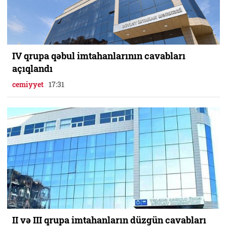
IV qrupa qəbul imtahanlarının cavabları
açıqlandı
cemiyyet
17:31
II və III qrupa imtahanların düzgün cavabları