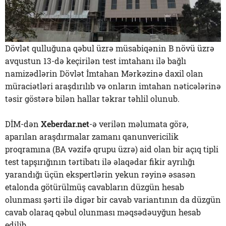
Dövlət qulluğuna qəbul üzrə müsabiqənin B növü üzrə
avqustun 13-də keçirilən test imtahanı ilə bağlı
namizədlərin Dövlət İmtahan Mərkəzinə daxil olan
müraciətləri araşdırılıb və onların imtahan nəticələrinə
təsir göstərə bilən hallar təkrar təhlil olunub.
DİM-dən
Xeberdar.net
-ə verilən məlumata görə,
aparılan araşdırmalar zamanı qanunvericilik
proqramına (BA vəzifə qrupu üzrə) aid olan bir açıq tipli
test tapşırığının tərtibatı ilə əlaqədar fikir ayrılığı
yarandığı üçün ekspertlərin yekun rəyinə əsasən
etalonda götürülmüş cavabların düzgün hesab
olunması şərti ilə digər bir cavab variantının da düzgün
cavab olaraq qəbul olunması məqsədəuyğun hesab
edilib.