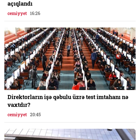
açıqlandı
cemiyyet
16:26
Direktorların işə qəbulu üzrə test imtahanı nə
vaxtdır?
cemiyyet
20:45