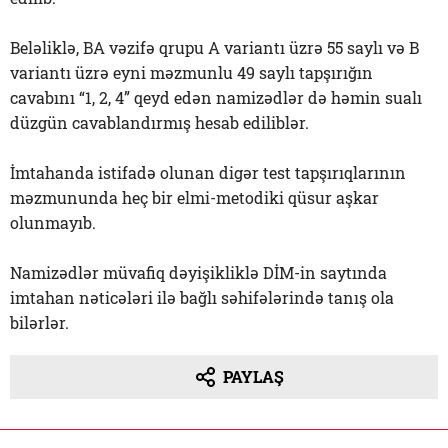
Beləliklə, BA vəzifə qrupu A variantı üzrə 55 saylı və B
variantı üzrə eyni məzmunlu 49 saylı tapşırığın
cavabını “1, 2, 4” qeyd edən namizədlər də həmin sualı
düzgün cavablandırmış hesab ediliblər.
İmtahanda istifadə olunan digər test tapşırıqlarının
məzmununda heç bir elmi-metodiki qüsur aşkar
olunmayıb.
Namizədlər müvafiq dəyişikliklə DİM-in saytında
imtahan nəticələri ilə bağlı səhifələrində tanış ola
bilərlər.
PAYLAŞ