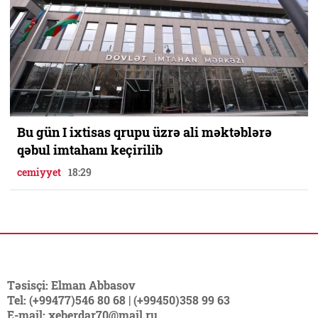
Bu gün I ixtisas qrupu üzrə ali məktəblərə
qəbul imtahanı keçirilib
cemiyyet
18:29
Təsisçi: Elman Abbasov
Tel: (+99477)546 80 68 | (+99450)358 99 63
E-mail: xeberdar70@mail.ru