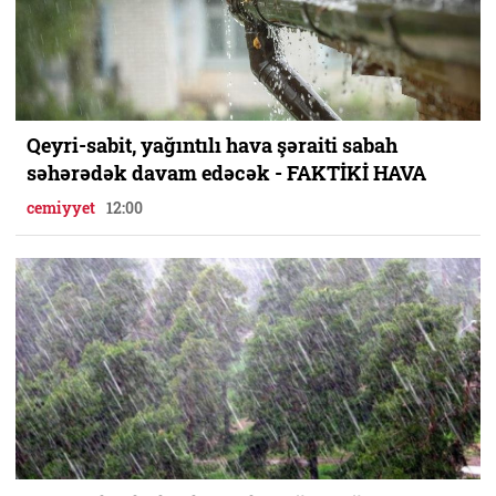
Qeyri-sabit, yağıntılı hava şəraiti sabah
səhərədək davam edəcək - FAKTİKİ HAVA
cemiyyet
12:00