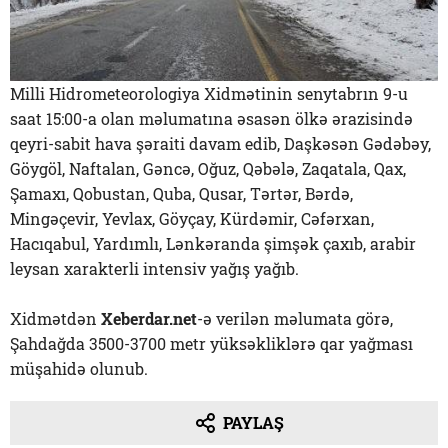
Milli Hidrometeorologiya Xidmətinin senytabrın 9-u
saat 15:00-a olan məlumatına əsasən ölkə ərazisində
qeyri-sabit hava şəraiti davam edib, Daşkəsən Gədəbəy,
Göygöl, Naftalan, Gəncə, Oğuz, Qəbələ, Zaqatala, Qax,
Şamaxı, Qobustan, Quba, Qusar, Tərtər, Bərdə,
Mingəçevir, Yevlax, Göyçay, Kürdəmir, Cəfərxan,
Hacıqabul, Yardımlı, Lənkəranda şimşək çaxıb, arabir
leysan xarakterli intensiv yağış yağıb.
Xidmətdən
Xeberdar.net
-ə verilən məlumata görə,
Şahdağda 3500-3700 metr yüksəkliklərə qar yağması
müşahidə olunub.
PAYLAŞ