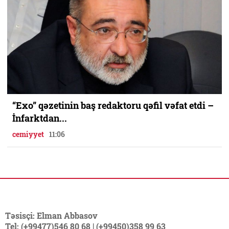
“Exo” qəzetinin baş redaktoru qəfil vəfat etdi –
İnfarktdan...
cemiyyet
11:06
Təsisçi: Elman Abbasov
Tel: (+99477)546 80 68 | (+99450)358 99 63