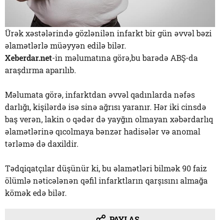
Ürək xəstələrində gözlənilən infarkt bir gün əvvəl bəzi
əlamətlərlə müəyyən edilə bilər.
Xeberdar.net
-in məlumatına görə,bu barədə ABŞ-da
araşdırma aparılıb.
Məlumata görə, infarktdan əvvəl qadınlarda nəfəs
darlığı, kişilərdə isə sinə ağrısı yaranır. Hər iki cinsdə
baş verən, lakin o qədər də yayğın olmayan xəbərdarlıq
əlamətlərinə qıcolmaya bənzər hadisələr və anomal
tərləmə də daxildir.
Tədqiqatçılar düşünür ki, bu əlamətləri bilmək 90 faiz
ölümlə nəticələnən qəfil infarktların qarşısını almağa
kömək edə bilər.
PAYLAŞ