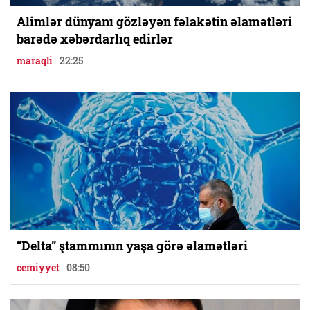
Alimlər dünyanı gözləyən fəlakətin əlamətləri
barədə xəbərdarlıq edirlər
maraqli
22:25
“Delta” ştammının yaşa görə əlamətləri
cemiyyet
08:50