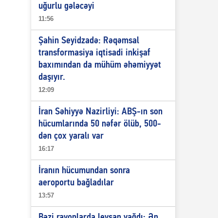
uğurlu gələcəyi
11:56
Şahin Seyidzadə: Rəqəmsal
transformasiya iqtisadi inkişaf
baxımından da mühüm əhəmiyyət
daşıyır.
12:09
İran Səhiyyə Nazirliyi: ABŞ-ın son
hücumlarında 50 nəfər ölüb, 500-
dən çox yaralı var
16:17
İranın hücumundan sonra
aeroportu bağladılar
13:57
Bəzi rayonlarda leysan yağdı: Ən