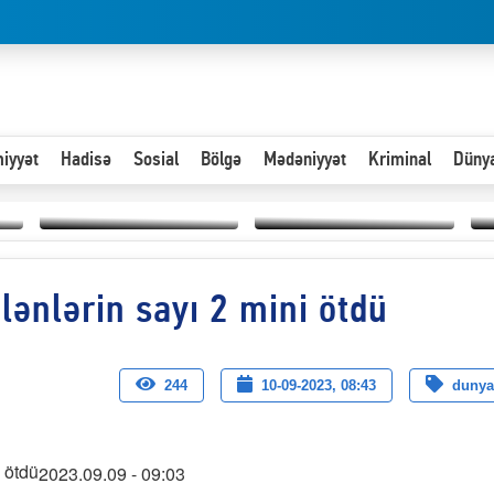
iyyət
Hadisə
Sosial
Bölgə
Mədəniyyət
Kriminal
Düny
Hər an ən çətin savaşa
ənlərin sayı 2 mini ötdü
Paytaxta giriş vizası —
hazır olmalıyıq-
“
"Xoş gəldin, cibində
ZƏLİMXAN
d
pul varsa.”
MƏMMƏDLİ YAZIR
n
244
10-09-2023, 08:43
dunya
2023.09.09 - 09:03