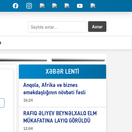
Axtar
a
XƏBƏR LENTİ
Elşad Abdullayevin
erməniləri
Qeyri-səlis məntiq və
maliyyələşdirən oğlu
Anqola, Afrika və biznes
il-nitq” elmimizə
niyə Azərbaycana
ələr verdi?
ekstradisiya olunmur?
əməkdaşlığının növbəti fəsli
16:24
RAFIQ ƏLIYEV BEYNƏLXALQ ELM
MÜKAFATINA LAYIQ GÖRÜLDÜ
12:04