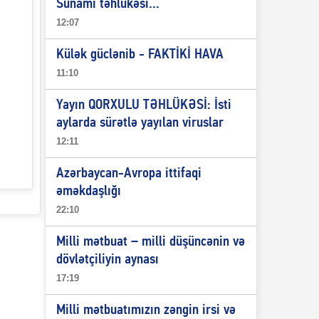
Sunami təhlükəsi...
12:07
Külək güclənib - FAKTİKİ HAVA
11:10
Yayın QORXULU TƏHLÜKƏSİ: İsti
aylarda sürətlə yayılan viruslar
12:11
Azərbaycan-Avropa ittifaqi
əməkdaşlığı
22:10
Milli mətbuat – milli düşüncənin və
dövlətçiliyin aynası
17:19
Milli mətbuatımızın zəngin irsi və