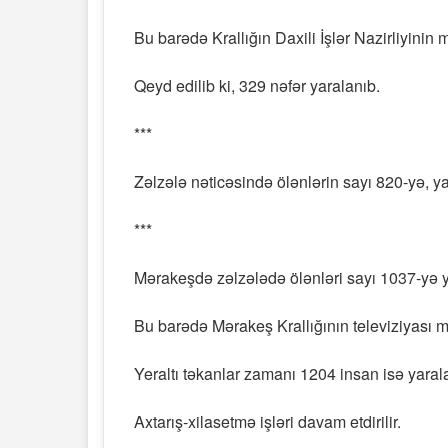
Bu barədə Krallığın Daxili İşlər Nazirliyinin m
Qeyd edilib ki, 329 nəfər yaralanıb.
***
Zəlzələ nəticəsində ölənlərin sayı 820-yə, ya
***
Mərakeşdə zəlzələdə ölənləri sayı 1037-yə y
Bu barədə Mərakeş Krallığının televiziyası 
Yeraltı təkanlar zamanı 1204 insan isə yaral
Axtarış-xilasetmə işləri davam etdirilir.