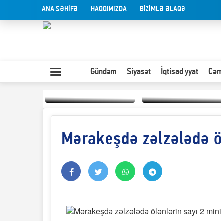
ANA SƏHİFƏ
HAQQIMIZDA
BİZİMLƏ ƏLAQƏ
Gündəm
Siyasət
İqtisadiyyat
Cəm
Mərakeşdə zəlzələdə öl
Yaxın Şərqdəki
müharibənin qısa
Olduğu kimi görünən
təhlili
insan