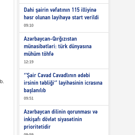
Dahi şairin vəfatının 115 illiyinə
həsr olunan layihəyə start verildi
09:10
Azərbaycan-Qırğızıstan
münasibətləri: türk dünyasına
mühüm töhfə
12:19
‘’Şair Cavad Cavadlının ədəbi
b.
irsinin təbliği‘’ layihəsinin icrasına
başlanılıb
i
09:51
Azərbaycan dilinin qorunması və
inkişafı dövlət siyasətinin
prioritetidir
09:59