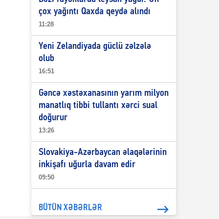
çox yağıntı Qaxda qeydə alındı
11:28
Yeni Zelandiyada güclü zəlzələ
olub
16:51
Gəncə xəstəxanasının yarım milyon
manatlıq tibbi tullantı xərci sual
doğurur
13:26
Slovakiya-Azərbaycan əlaqələrinin
inkişafı uğurla davam edir
09:50
BÜTÜN XƏBƏRLƏR