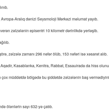
ınıb.
 Avropa-Aralıq dənizi Seysmoloji Mərkəzi məlumat yayıb.
rən zəlzələnin episentri 10 kilometr dərinlikdə yerləşib.
ğılıb.
görə, zəlzələ zamanı 296 nəfər ölüb, 153 nəfəri isə xəsarət alıb.
n Aqadir, Kasablanka, Kenitra, Rabbat, Essauirada da hiss olunu
n çox müddətdə bölgədə bu şiddətdə zəlzələnin baş vermədiyin
də ölənlərin sayı 632-yə çatıb.