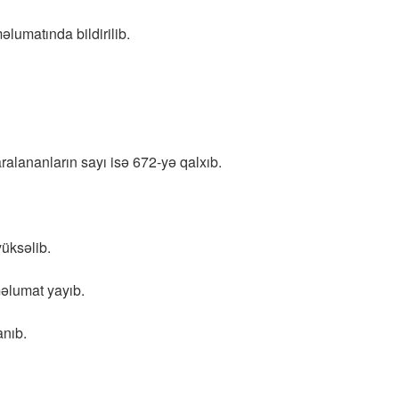
əlumatında bildirilib.
ralananların sayı isə 672-yə qalxıb.
üksəlib.
məlumat yayıb.
anıb.