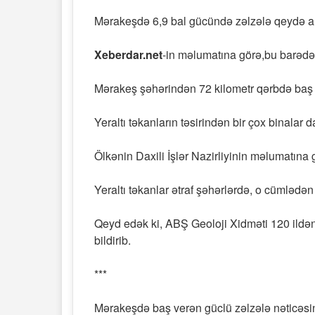
Mərakeşdə 6,9 bal gücündə zəlzələ qeydə al
Xeberdar.net
-in məlumatına görə,bu barədə
Mərakeş şəhərindən 72 kilometr qərbdə baş ve
Yeraltı təkanların təsirindən bir çox binalar da
Ölkənin Daxili İşlər Nazirliyinin məlumatına 
Yeraltı təkanlar ətraf şəhərlərdə, o cümlədə
Qeyd edək ki, ABŞ Geoloji Xidməti 120 ildə
bildirib.
***
Mərakeşdə baş verən güclü zəlzələ nəticəsin