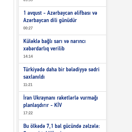
1 avqust - Azərbaycan əlifbası və
Azərbaycan dili günüdür
00:27
Küləklə bağlı sarı və narıncı
xəbərdarlıq verilib
14:14
Türkiyədə daha bir bələdiyyə sədri
saxlanıldı
11:21
İran Ukraynanı raketlərlə vurmağı
planlaşdırır - KİV
17:22
Bu ölkədə 7,1 bal gücündə zəlzələ: