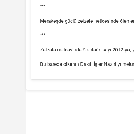
***
Mərakeşdə güclü zəlzələ nəticəsində ölənləri
***
Zəlzələ nəticəsində ölənlərin sayı 2012-yə, ya
Bu barədə ölkənin Daxili İşlər Nazirliyi məlu