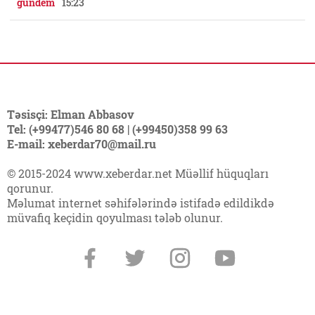
gundem
15:23
Təsisçi: Elman Abbasov
Tel: (+99477)546 80 68 | (+99450)358 99 63
E-mail: xeberdar70@mail.ru
© 2015-2024 www.xeberdar.net Müəllif hüquqları
qorunur.
Məlumat internet səhifələrində istifadə edildikdə
müvafiq keçidin qoyulması tələb olunur.