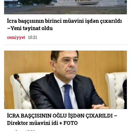
İcra başçısının birinci müavini işdən çıxarıldı
–Yeni təyinat oldu
cemiyyet
10:21
İCRA BAŞÇISININ OĞLU İŞDƏN ÇIXARILDI –
Direktor müavini idi + FOTO