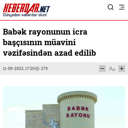
Babək rayonunun icra
başçısının müavini
vəzifəsindən azad edilib
11-09-2023, 17:20
279