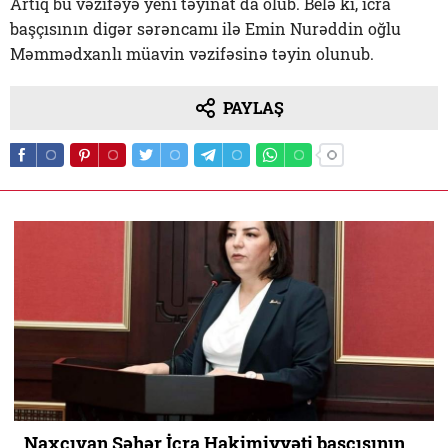
Artıq bu vəzifəyə yeni təyinat da olub. Belə ki, icra
başçısının digər sərəncamı ilə Emin Nurəddin oğlu
Məmmədxanlı müavin vəzifəsinə təyin olunub.
PAYLAŞ
Naxçıvan Şəhər İcra Hakimiyyəti başçısının