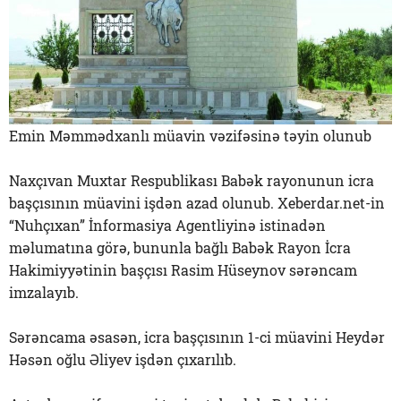
Emin Məmmədxanlı müavin vəzifəsinə təyin olunub
Naxçıvan Muxtar Respublikası Babək rayonunun icra
başçısının müavini işdən azad olunub. Xeberdar.net-in
“Nuhçıxan” İnformasiya Agentliyinə istinadən
məlumatına görə, bununla bağlı Babək Rayon İcra
Hakimiyyətinin başçısı Rasim Hüseynov sərəncam
imzalayıb.
Sərəncama əsasən, icra başçısının 1-ci müavini Heydər
Həsən oğlu Əliyev işdən çıxarılıb.