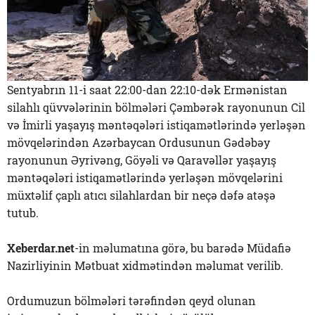
Sentyabrın 11-i saat 22:00-dan 22:10-dək Ermənistan
silahlı qüvvələrinin bölmələri Çəmbərək rayonunun Cil
və İmirli yaşayış məntəqələri istiqamətlərində yerləşən
mövqelərindən Azərbaycan Ordusunun Gədəbəy
rayonunun Əyrivəng, Göyəli və Qaravəllər yaşayış
məntəqələri istiqamətlərində yerləşən mövqelərini
müxtəlif çaplı atıcı silahlardan bir neçə dəfə atəşə
tutub.
Xeberdar.net
-in məlumatına görə, bu barədə Müdafiə
Nazirliyinin Mətbuat xidmətindən məlumat verilib.
Ordumuzun bölmələri tərəfindən qeyd olunan