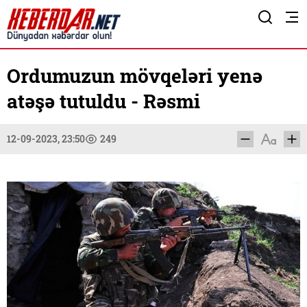
Ordumuzun mövqeləri yenə
atəşə tutuldu - Rəsmi
12-09-2023, 23:50
249