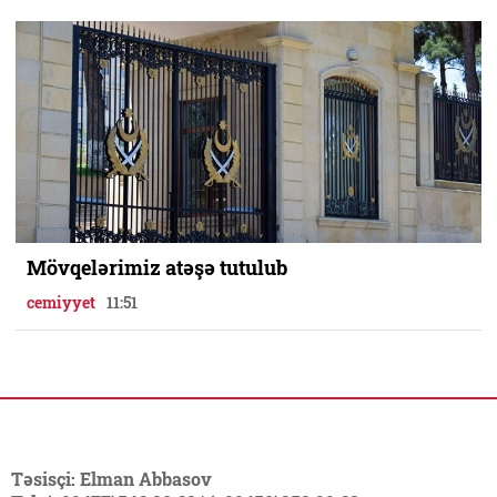
Mövqelərimiz atəşə tutulub
cemiyyet
11:51
Təsisçi: Elman Abbasov