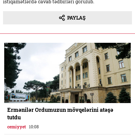
istiqamətlərdə cavab tədbirləri görülüb.
PAYLAŞ
Ermənilər Ordumuzun mövqelərini atəşə
tutdu
cemiyyet
10:08