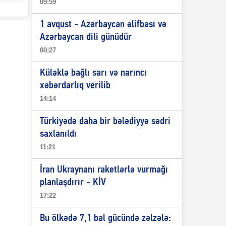
09:59
1 avqust - Azərbaycan əlifbası və
Azərbaycan dili günüdür
00:27
Küləklə bağlı sarı və narıncı
xəbərdarlıq verilib
14:14
Türkiyədə daha bir bələdiyyə sədri
saxlanıldı
11:21
İran Ukraynanı raketlərlə vurmağı
planlaşdırır - KİV
17:22
Bu ölkədə 7,1 bal gücündə zəlzələ: