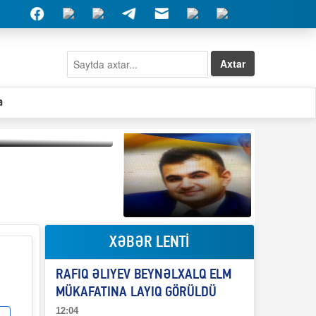
Axtar
a
Qeyri-səlis məntiq və
il-nitq” elmimizə
ələr verdi?
XƏBƏR LENTİ
Elşad Abdullayevin
erməniləri
maliyyələşdirən oğlu
RAFIQ ƏLIYEV BEYNƏLXALQ ELM
niyə Azərbaycana
ekstradisiya olunmur?
MÜKAFATINA LAYIQ GÖRÜLDÜ
12:04