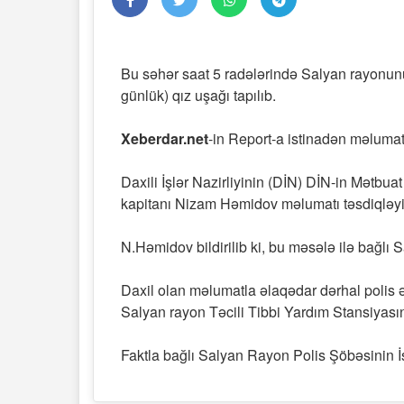
Bu səhər saat 5 radələrində Salyan rayonun
günlük) qız uşağı tapılıb.
Xeberdar.net
-in Report-a istinadən məlumat
Daxili İşlər Nazirliyinin (DİN) DİN-in Mətbu
kapitanı Nizam Həmidov məlumatı təsdiqləyi
N.Həmidov bildirilib ki, bu məsələ ilə bağl
Daxil olan məlumatla əlaqədar dərhal polis ə
Salyan rayon Təcili Tibbi Yardım Stansiyasını
Faktla bağlı Salyan Rayon Polis Şöbəsinin İ