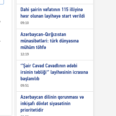
Dahi şairin vəfatının 115 illiyinə
həsr olunan layihəyə start verildi
ə
09:10
Azərbaycan-Qırğızıstan
.
münasibətləri: türk dünyasına
mühüm töhfə
12:19
‘’Şair Cavad Cavadlının ədəbi
irsinin təbliği‘’ layihəsinin icrasına
başlanılıb
09:51
Azərbaycan dilinin qorunması və
inkişafı dövlət siyasətinin
prioritetidir