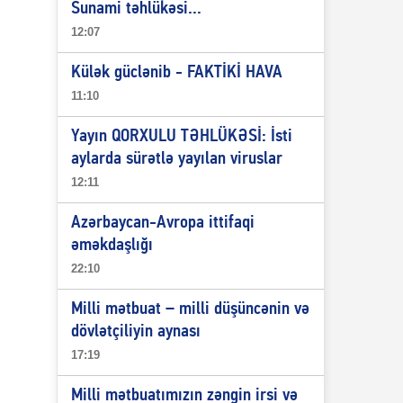
Sunami təhlükəsi...
12:07
Külək güclənib - FAKTİKİ HAVA
11:10
Yayın QORXULU TƏHLÜKƏSİ: İsti
aylarda sürətlə yayılan viruslar
12:11
Azərbaycan-Avropa ittifaqi
əməkdaşlığı
22:10
Milli mətbuat – milli düşüncənin və
dövlətçiliyin aynası
17:19
Milli mətbuatımızın zəngin irsi və