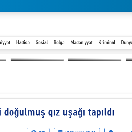
iyyət
Hadisə
Sosial
Bölgə
Mədəniyyət
Kriminal
Düny
Hər an ən çətin savaşa
Paytaxta giriş vizası —
hazır olmalıyıq-
“
"Xoş gəldin, cibində
ZƏLİMXAN
d
pul varsa.”
MƏMMƏDLİ YAZIR
n
 doğulmuş qız uşağı tapıldı