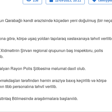
238
12-09-2023, 10:11
cemiyyet
un Qarabağlı kəndi ərazisində küçədən yeni doğulmuş (bir neç
ına görə, körpə uşaq yoldan tapılaraq xəstəxanaya təhvil verilib
at Xidmətinin Şirvan regional qrupunun baş inspektoru, polis
b.
ı Salyan Rayon Polis Şöbəsinə məlumat daxil olub.
məkdaşları tərəfindən həmin əraziyə baxış keçirilib və körpə
n tibb personalına təhvil verilib.
stintaq Bölməsində araşdırmalara başlanılıb.