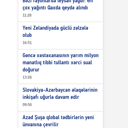
Bəzi rayonlarda leysan yağdı: Ən
çox yağıntı Qaxda qeydə alındı
11:28
Yeni Zelandiyada güclü zəlzələ
olub
16:51
Gəncə xəstəxanasının yarım milyon
manatlıq tibbi tullantı xərci sual
doğurur
13:26
Slovakiya-Azərbaycan əlaqələrinin
inkişafı uğurla davam edir
09:50
Azad Şuşa qlobal tədbirlərin yeni
ünvanına çevrilir