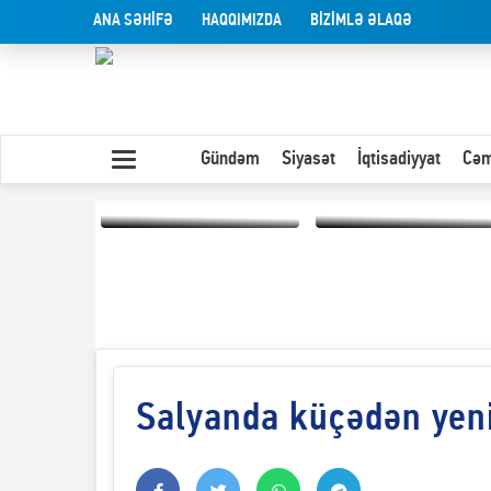
ANA SƏHİFƏ
HAQQIMIZDA
BİZİMLƏ ƏLAQƏ
Gündəm
Siyasət
İqtisadiyyat
Cəm
Yaxın Şərqdəki
müharibənin qısa
Olduğu kimi görünən
təhlili
insan
Salyanda küçədən yeni