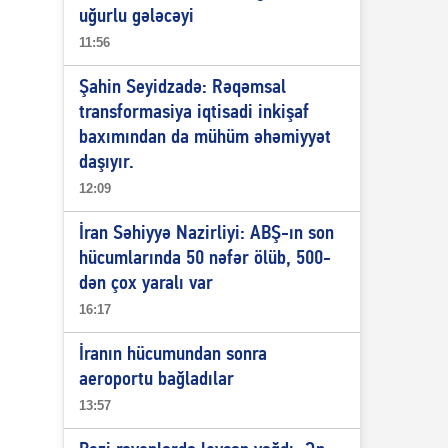
uğurlu gələcəyi
11:56
Şahin Seyidzadə: Rəqəmsal
transformasiya iqtisadi inkişaf
baxımından da mühüm əhəmiyyət
daşıyır.
12:09
İran Səhiyyə Nazirliyi: ABŞ-ın son
hücumlarında 50 nəfər ölüb, 500-
dən çox yaralı var
16:17
İranın hücumundan sonra
aeroportu bağladılar
13:57