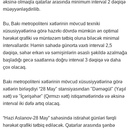
əksinə olmaqla qatarlar arasında minimum interval 2 dəqiqə
müəyyənləşdirilib.
Bu, Bakı metropoliteni xətlərinin mövcud texniki
xüsusiyyətlərinə görə hazırkı dövrdə mümkün ən optimal
hərəkət qrafiki və müntəzəm tətbiq oluna biləcək minimal
intervallardır. Həmin sahədə günorta vaxtı interval 2,5
dəqiqə, səhər erkən və sərnişinlərin əsaslı şəkildə azalmağa
başladığı gecə saatlarına doğru interval 3 dəqiqə və daha
çox olacaq.
Bakı metropoliteni xətlərinin mövcud xüsusiyyətlərinə görə
xətlərin birləşdiyi “28 May" stansiyasından "Dərnəgül" (Yaşıl
xətt) və "İçərişəhər" (Qırmızı xətt) istiqamətlərində və əksinə
interval iki dəfə artıq olacaq.
“Həzi Aslanov-28 May” sahəsində istirahət günləri fərqli
hərəkət qrafiki tətbiq ediləcək. Qatarlar arasında şənbə