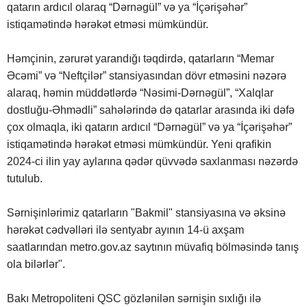
qatarın ardıcıl olaraq “Dərnəgül” və ya “İçərişəhər”
istiqamətində hərəkət etməsi mümkündür.
Həmçinin, zərurət yarandığı təqdirdə, qatarların “Memar
Əcəmi” və “Neftçilər” stansiyasından dövr etməsini nəzərə
alaraq, həmin müddətlərdə “Nəsimi-Dərnəgül”, “Xalqlar
dostluğu-Əhmədli” sahələrində də qatarlar arasında iki dəfə
çox olmaqla, iki qatarın ardıcıl “Dərnəgül” və ya “İçərişəhər”
istiqamətində hərəkət etməsi mümkündür. Yeni qrafikin
2024-ci ilin yay aylarına qədər qüvvədə saxlanması nəzərdə
tutulub.
Sərnişinlərimiz qatarların "Bakmil" stansiyasına və əksinə
hərəkət cədvəlləri ilə sentyabr ayının 14-ü axşam
saatlarından metro.gov.az saytının müvafiq bölməsində tanış
ola bilərlər".
Bakı Metropoliteni QSC gözlənilən sərnişin sıxlığı ilə