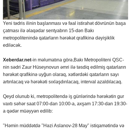
Yeni tədris ilinin başlanması və fəal istirahət dövrünün başa
çatması ilə əlaqədar sentyabrın 15-dən Bakı
metropolitenində qatarların hərəkət qrafikinə dəyişiklik
ediləcək.
Xeberdar.net
-in məlumatına görə,Bakı Metropoliteni QSC-
nin sədri Zaur Hüseynovun əmri ilə təsdiq edilmiş qatarların
hərəkət qrafikinə uyğun olaraq, xətlərdəki qatarların sayı
artırılacaq və hərəkəti sıxlaşdırılacaq, interval azaldılacaq.
Qeyd olunub ki, metropolitendə iş günlərində hərəkətin gur
vaxtı səhər saat 07:00-dan 10:00-a, axşam 17:30-dan 19:30-
a qədər müəyyən edilib:
"Həmin müddətdə "Həzi Aslanov-28 May" istiqamətində və