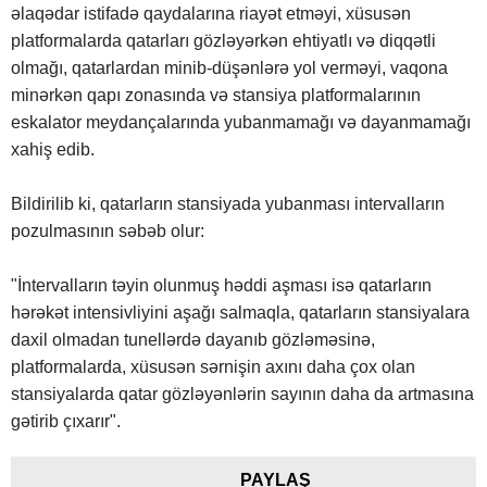
əlaqədar istifadə qaydalarına riayət etməyi, xüsusən
platformalarda qatarları gözləyərkən ehtiyatlı və diqqətli
olmağı, qatarlardan minib-düşənlərə yol verməyi, vaqona
minərkən qapı zonasında və stansiya platformalarının
eskalator meydançalarında yubanmamağı və dayanmamağı
xahiş edib.
Bildirilib ki, qatarların stansiyada yubanması intervalların
pozulmasının səbəb olur:
"İntervalların təyin olunmuş həddi aşması isə qatarların
hərəkət intensivliyini aşağı salmaqla, qatarların stansiyalara
daxil olmadan tunellərdə dayanıb gözləməsinə,
platformalarda, xüsusən sərnişin axını daha çox olan
stansiyalarda qatar gözləyənlərin sayının daha da artmasına
gətirib çıxarır".
PAYLAŞ