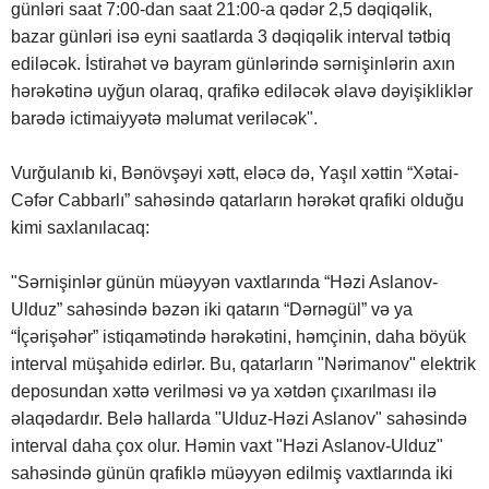
günləri saat 7:00-dan saat 21:00-a qədər 2,5 dəqiqəlik,
bazar günləri isə eyni saatlarda 3 dəqiqəlik interval tətbiq
ediləcək. İstirahət və bayram günlərində sərnişinlərin axın
hərəkətinə uyğun olaraq, qrafikə ediləcək əlavə dəyişikliklər
barədə ictimaiyyətə məlumat veriləcək".
Vurğulanıb ki, Bənövşəyi xətt, eləcə də, Yaşıl xəttin “Xətai-
Cəfər Cabbarlı” sahəsində qatarların hərəkət qrafiki olduğu
kimi saxlanılacaq:
"Sərnişinlər günün müəyyən vaxtlarında “Həzi Aslanov-
Ulduz” sahəsində bəzən iki qatarın “Dərnəgül” və ya
“İçərişəhər” istiqamətində hərəkətini, həmçinin, daha böyük
interval müşahidə edirlər. Bu, qatarların "Nərimanov" elektrik
deposundan xəttə verilməsi və ya xətdən çıxarılması ilə
əlaqədardır. Belə hallarda "Ulduz-Həzi Aslanov" sahəsində
interval daha çox olur. Həmin vaxt "Həzi Aslanov-Ulduz"
sahəsində günün qrafiklə müəyyən edilmiş vaxtlarında iki