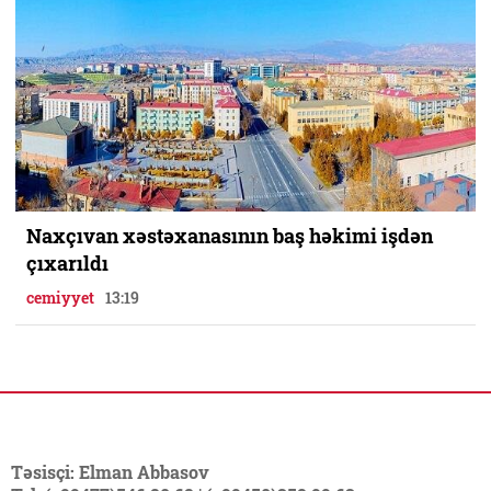
Naxçıvan xəstəxanasının baş həkimi işdən
çıxarıldı
cemiyyet
13:19
Təsisçi: Elman Abbasov