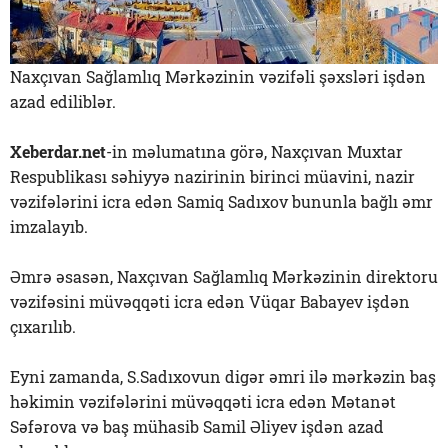
Naxçıvan Sağlamlıq Mərkəzinin vəzifəli şəxsləri işdən
azad ediliblər.
Xeberdar.net
-in məlumatına görə, Naxçıvan Muxtar
Respublikası səhiyyə nazirinin birinci müavini, nazir
vəzifələrini icra edən Samiq Sadıxov bununla bağlı əmr
imzalayıb.
Əmrə əsasən, Naxçıvan Sağlamlıq Mərkəzinin direktoru
vəzifəsini müvəqqəti icra edən Vüqar Babayev işdən
çıxarılıb.
Eyni zamanda, S.Sadıxovun digər əmri ilə mərkəzin baş
həkimin vəzifələrini müvəqqəti icra edən Mətanət
Səfərova və baş mühasib Samil Əliyev işdən azad