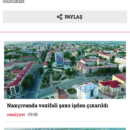
olunublar.
PAYLAŞ
Naxçıvanda vəzifəli şəxs işdən çıxarıldı
cemiyyet
09:58