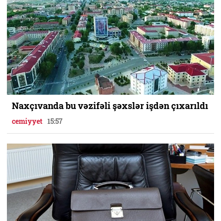
Naxçıvanda bu vəzifəli şəxslər işdən çıxarıldı
cemiyyet
15:57