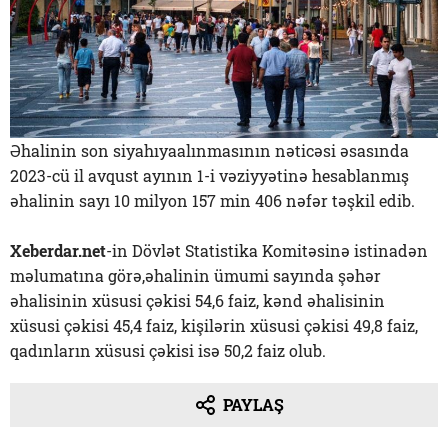
Əhalinin son siyahıyaalınmasının nəticəsi əsasında
2023-cü il avqust ayının 1-i vəziyyətinə hesablanmış
əhalinin sayı 10 milyon 157 min 406 nəfər təşkil edib.
Xeberdar.net
-in Dövlət Statistika Komitəsinə istinadən
məlumatına görə,əhalinin ümumi sayında şəhər
əhalisinin xüsusi çəkisi 54,6 faiz, kənd əhalisinin
xüsusi çəkisi 45,4 faiz, kişilərin xüsusi çəkisi 49,8 faiz,
qadınların xüsusi çəkisi isə 50,2 faiz olub.
PAYLAŞ