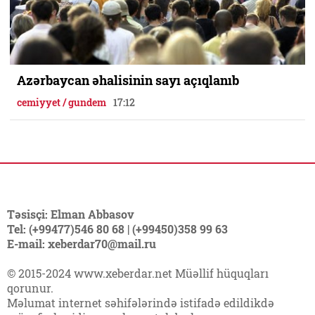
Azərbaycan əhalisinin sayı açıqlanıb
cemiyyet / gundem
17:12
Təsisçi: Elman Abbasov
Tel: (+99477)546 80 68 | (+99450)358 99 63
E-mail: xeberdar70@mail.ru
© 2015-2024 www.xeberdar.net Müəllif hüquqları
qorunur.
Məlumat internet səhifələrində istifadə edildikdə