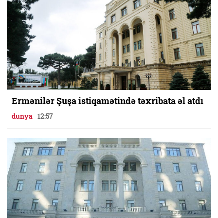
Ermənilər Şuşa istiqamətində təxribata əl atdı
dunya
12:57