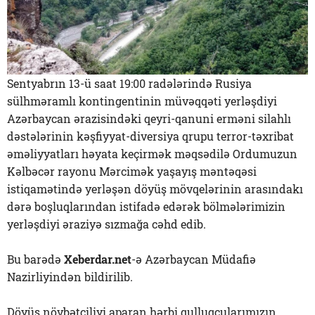
Sentyabrın 13-ü saat 19:00 radələrində Rusiya
sülhməramlı kontingentinin müvəqqəti yerləşdiyi
Azərbaycan ərazisindəki qeyri-qanuni erməni silahlı
dəstələrinin kəşfiyyat-diversiya qrupu terror-təxribat
əməliyyatları həyata keçirmək məqsədilə Ordumuzun
Kəlbəcər rayonu Mərcimək yaşayış məntəqəsi
istiqamətində yerləşən döyüş mövqelərinin arasındakı
dərə boşluqlarından istifadə edərək bölmələrimizin
yerləşdiyi əraziyə sızmağa cəhd edib.
Bu barədə
Xeberdar.net
-ə Azərbaycan Müdafiə
Nazirliyindən bildirilib.
Döyüş növbətçiliyi aparan hərbi qulluqçularımızın