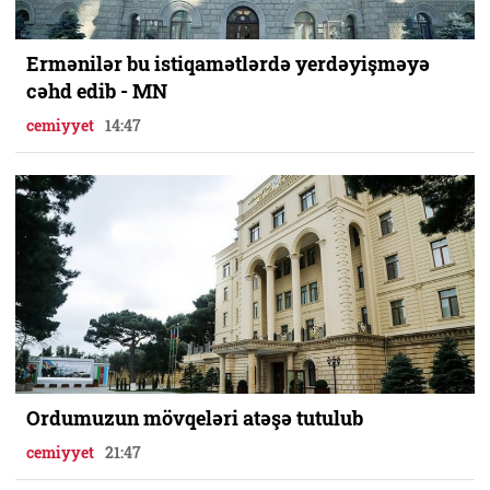
Ermənilər bu istiqamətlərdə yerdəyişməyə
cəhd edib - MN
cemiyyet
14:47
Ordumuzun mövqeləri atəşə tutulub
cemiyyet
21:47