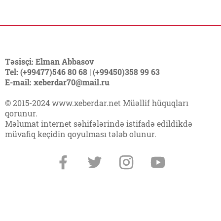
Təsisçi: Elman Abbasov
Tel: (+99477)546 80 68 | (+99450)358 99 63
E-mail: xeberdar70@mail.ru
© 2015-2024 www.xeberdar.net Müəllif hüquqları
qorunur.
Məlumat internet səhifələrində istifadə edildikdə
müvafiq keçidin qoyulması tələb olunur.