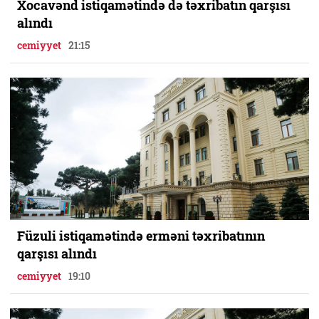
Xocavənd istiqamətində də təxribatın qarşısı
alındı
cemiyyet
21:15
Füzuli istiqamətində erməni təxribatının
qarşısı alındı
cemiyyet
19:10