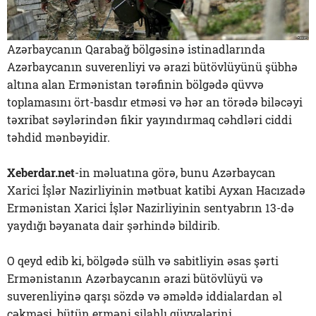
Azərbaycanın Qarabağ bölgəsinə istinadlarında
Azərbaycanın suverenliyi və ərazi bütövlüyünü şübhə
altına alan Ermənistan tərəfinin bölgədə qüvvə
toplamasını ört-basdır etməsi və hər an törədə biləcəyi
təxribat səylərindən fikir yayındırmaq cəhdləri ciddi
təhdid mənbəyidir.
Xeberdar.net
-in məluatına görə, bunu Azərbaycan
Xarici İşlər Nazirliyinin mətbuat katibi Ayxan Hacızadə
Ermənistan Xarici İşlər Nazirliyinin sentyabrın 13-də
yaydığı bəyanata dair şərhində bildirib.
O qeyd edib ki, bölgədə sülh və sabitliyin əsas şərti
Ermənistanın Azərbaycanın ərazi bütövlüyü və
suverenliyinə qarşı sözdə və əməldə iddialardan əl
çəkməsi, bütün erməni silahlı qüvvələrini