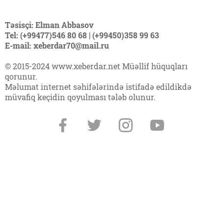
Təsisçi: Elman Abbasov
Tel: (+99477)546 80 68 | (+99450)358 99 63
E-mail: xeberdar70@mail.ru
© 2015-2024 www.xeberdar.net Müəllif hüquqları
qorunur.
Məlumat internet səhifələrində istifadə edildikdə
müvafiq keçidin qoyulması tələb olunur.