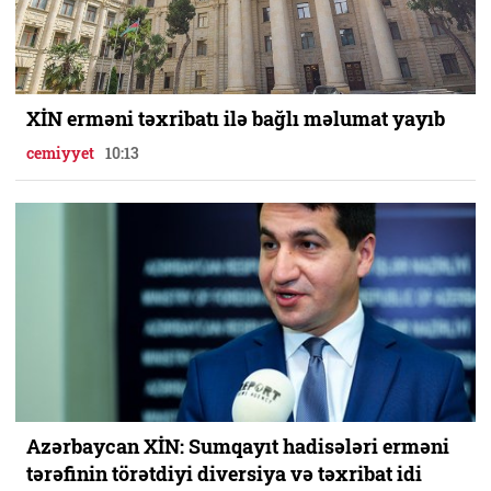
XİN erməni təxribatı ilə bağlı məlumat yayıb
cemiyyet
10:13
Azərbaycan XİN: Sumqayıt hadisələri erməni
tərəfinin törətdiyi diversiya və təxribat idi