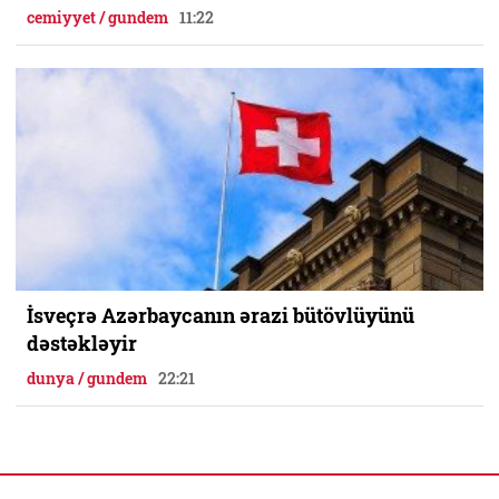
cemiyyet / gundem
11:22
İsveçrə Azərbaycanın ərazi bütövlüyünü
dəstəkləyir
dunya / gundem
22:21