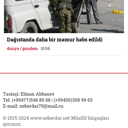
Dağıstanda daha bir məmur həbs edildi
dunya / gundem
10:54
Təsisçi: Elman Abbasov
Tel: (+99477)546 80 68 | (+99450)358 99 63
E-mail: xeberdar70@mail.ru
© 2015-2024 www.xeberdar.net Müəllif hüquqları
qorunur.