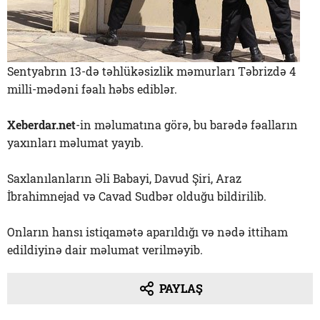
Sentyabrın 13-də təhlükəsizlik məmurları Təbrizdə 4
milli-mədəni fəalı həbs ediblər.
Xeberdar.net
-in məlumatına görə, bu barədə fəalların
yaxınları məlumat yayıb.
Saxlanılanların Əli Babayi, Davud Şiri, Araz
İbrahimnejad və Cavad Sudbər olduğu bildirilib.
Onların hansı istiqamətə aparıldığı və nədə ittiham
edildiyinə dair məlumat verilməyib.
PAYLAŞ