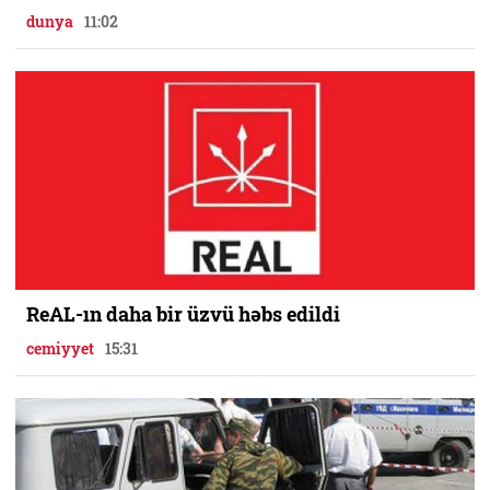
dunya
11:02
ReAL-ın daha bir üzvü həbs edildi
cemiyyet
15:31