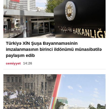
Türkiyə XİN Şuşa Bəyannaməsinin
imzalanmasının birinci ildönümü münasibətilə
paylaşım edib
cemiyyet
14:26