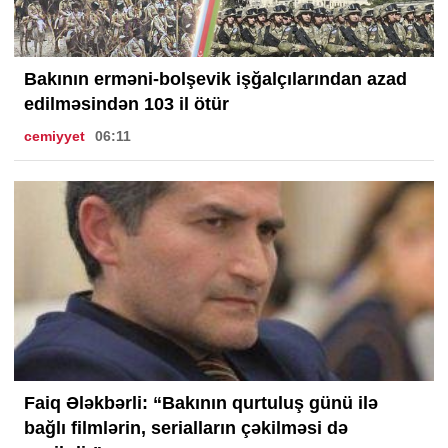
Bakının erməni-bolşevik işğalçılarından azad
edilməsindən 103 il ötür
cemiyyet
06:11
Faiq Ələkbərli: “Bakının qurtuluş günü ilə
bağlı filmlərin, serialların çəkilməsi də