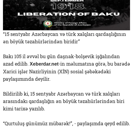
“15 sentyabr Azərbaycan və türk xalqları qardaşlığının
ən böyük təzahürlərindən biridir”
Bakı 105 il əvvəl bu gün daşnak-bolşevik işğalından
azad edilib.
-in məlumatına görə, bu barədə
Xeberdar.net
Xarici işlər Nazirliyinin (XİN) sosial şəbəkədəki
paylaşımında deyilir.
Bildirilib ki, 15 sentyabr Azərbaycan və türk xalqları
arasındakı qardaşlığın ən böyük təzahürlərindən biri
kimi tarixə yazılıb.
“Qurtuluş günümüz mübarək!”, - paylaşımda qeyd edilib.