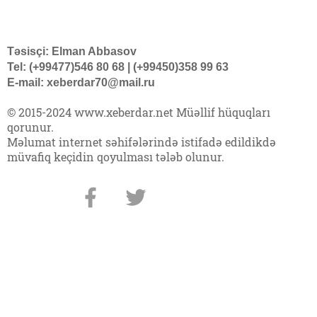
Təsisçi: Elman Abbasov
Tel: (+99477)546 80 68 | (+99450)358 99 63
E-mail: xeberdar70@mail.ru
© 2015-2024 www.xeberdar.net Müəllif hüquqları
qorunur.
Məlumat internet səhifələrində istifadə edildikdə
müvafiq keçidin qoyulması tələb olunur.