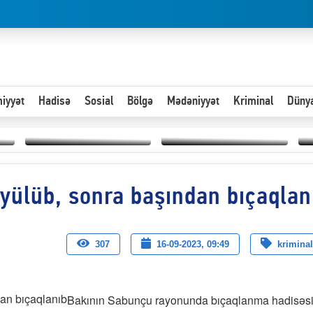
iyyət
Hadisə
Sosial
Bölgə
Mədəniyyət
Kriminal
Düny
Hər an ən çətin savaşa
öyülüb, sonra başından bıçaqlan
Paytaxta giriş vizası —
hazır olmalıyıq-
“
"Xoş gəldin, cibində
ZƏLİMXAN
d
pul varsa.”
MƏMMƏDLİ YAZIR
n
307
16-09-2023, 09:49
kriminal
Bakının Sabunçu rayonunda bıçaqlanma hadisəs