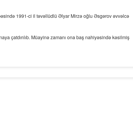
sində 1991-ci il təvəllüdlü Əlyar Mirzə oğlu Əsgərov əvvəlcə
əxanaya çatdırılıb. Müayinə zamanı ona baş nahiyəsində kəsilmiş