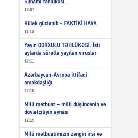
Sunami təhlükəsi...
12:07
Külək güclənib - FAKTİKİ HAVA
11:10
Yayın QORXULU TƏHLÜKƏSİ: İsti
aylarda sürətlə yayılan viruslar
12:11
Azərbaycan-Avropa ittifaqi
əməkdaşlığı
22:10
Milli mətbuat – milli düşüncənin və
dövlətçiliyin aynası
17:19
Milli mətbuatımızın zəngin irsi və