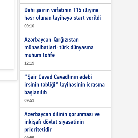
Dahi şairin vəfatının 115 illiyinə
həsr olunan layihəyə start verildi
09:10
Azərbaycan-Qırğızıstan
münasibətləri: türk dünyasına
mühüm töhfə
12:19
‘’Şair Cavad Cavadlının ədəbi
irsinin təbliği‘’ layihəsinin icrasına
başlanılıb
09:51
Azərbaycan dilinin qorunması və
inkişafı dövlət siyasətinin
prioritetidir
09:59