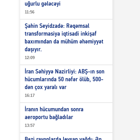
uğurlu gələcəyi
11:56
Şahin Seyidzadə: Rəqəmsal
transformasiya iqtisadi inkişaf
baxımından da mühüm əhəmiyyət
daşıyır.
12:09
İran Səhiyyə Nazirliyi: ABŞ-ın son
hücumlarında 50 nəfər ölüb, 500-
dən çox yaralı var
16:17
İranın hücumundan sonra
aeroportu bağladılar
13:57
Bəzi rayonlarda leysan yağdı: Ən