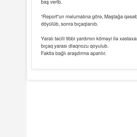
baş verib.
“Report”un məlumatına görə, Maştağa qəsəbə
döyülüb, sonra bıçaqlanıb.
Yaralı təcili tibbi yardımın köməyi ilə xəst
bıçaq yarası diaqnozu qoyulub.
Faktla bağlı araşdırma aparılır.