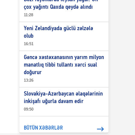
çox yağıntı Qaxda qeydə alındı
11:28
Yeni Zelandiyada güclü zəlzələ
olub
16:51
Gəncə xəstəxanasının yarım milyon
manatlıq tibbi tullantı xərci sual
doğurur
13:26
Slovakiya-Azərbaycan əlaqələrinin
inkişafı uğurla davam edir
09:50
BÜTÜN XƏBƏRLƏR