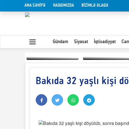
ANA SƏHİFƏ
HAQQIMIZDA
BİZİMLƏ ƏLAQƏ
Gündəm
Siyasət
İqtisadiyyat
Cəm
Bakıda 32 yaşlı kişi d
Yaxın Şərqdəki
müharibənin qısa
Olduğu kimi görünən
təhlili
insan