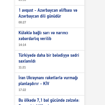
1 avqust - Azərbaycan əlifbası və
Azərbaycan dili günüdür
00:27
Küləklə bağlı sarı və narıncı
xəbərdarlıq verilib
14:14
Türkiyədə daha bir bələdiyyə sədri
saxlanıldı
11:21
İran Ukraynanı raketlərlə vurmağı
planlaşdırır - KİV
17:22
Bu ölkədə 7,1 bal gücündə zəlzələ: