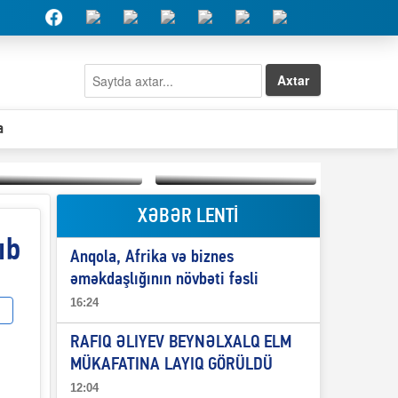
Axtar
a
XƏBƏR LENTİ
Elşad Abdullayevin
erməniləri
ıb
Qeyri-səlis məntiq və
maliyyələşdirən oğlu
Anqola, Afrika və biznes
il-nitq” elmimizə
niyə Azərbaycana
ələr verdi?
ekstradisiya olunmur?
əməkdaşlığının növbəti fəsli
16:24
RAFIQ ƏLIYEV BEYNƏLXALQ ELM
MÜKAFATINA LAYIQ GÖRÜLDÜ
i
12:04