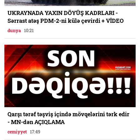
UKRAYNADA YAXIN DÖYÜŞ KADRLARI -
Sərrast atəş PDM-2-ni külə çevirdi + VİDEO
dunya
10:21
Qarşı tərəf təşviş içində mövqelərini tərk edir
- MN-dən AÇIQLAMA
cemiyyet
17:49