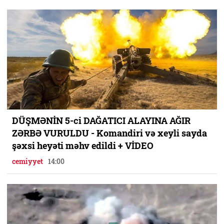
DÜŞMƏNİN 5-ci DAĞATICI ALAYINA AĞIR
ZƏRBƏ VURULDU - Komandiri və xeyli sayda
şəxsi heyəti məhv edildi + VİDEO
cemiyyet
14:00