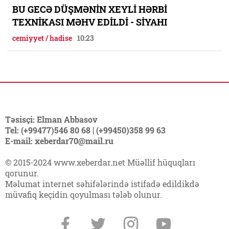
BU GECƏ DÜŞMƏNİN XEYLİ HƏRBİ
TEXNİKASI MƏHV EDİLDİ - SİYAHI
cemiyyet / hadise
10:23
Təsisçi: Elman Abbasov
Tel: (+99477)546 80 68 | (+99450)358 99 63
E-mail: xeberdar70@mail.ru
© 2015-2024 www.xeberdar.net Müəllif hüquqları
qorunur.
Məlumat internet səhifələrində istifadə edildikdə
müvafiq keçidin qoyulması tələb olunur.