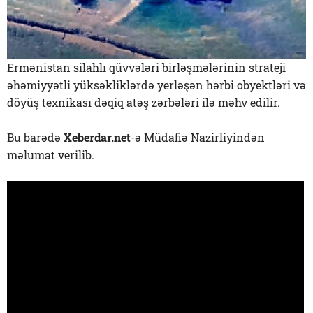
Ermənistan silahlı qüvvələri birləşmələrinin strateji
əhəmiyyətli yüksəkliklərdə yerləşən hərbi obyektləri və
döyüş texnikası dəqiq atəş zərbələri ilə məhv edilir.
Bu barədə
Xeberdar.net
-ə Müdafiə Nazirliyindən
məlumat verilib.