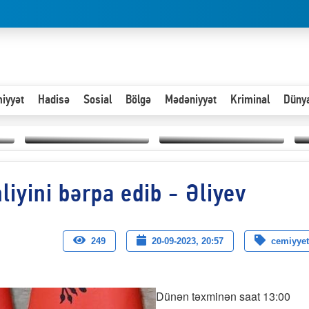
iyyət
Hadisə
Sosial
Bölgə
Mədəniyyət
Kriminal
Düny
Hər an ən çətin savaşa
iyini bərpa edib - Əliyev
Paytaxta giriş vizası —
hazır olmalıyıq-
“
"Xoş gəldin, cibində
ZƏLİMXAN
d
pul varsa.”
MƏMMƏDLİ YAZIR
n
249
20-09-2023, 20:57
cemiyyet
Dünən təxminən saat 13:00