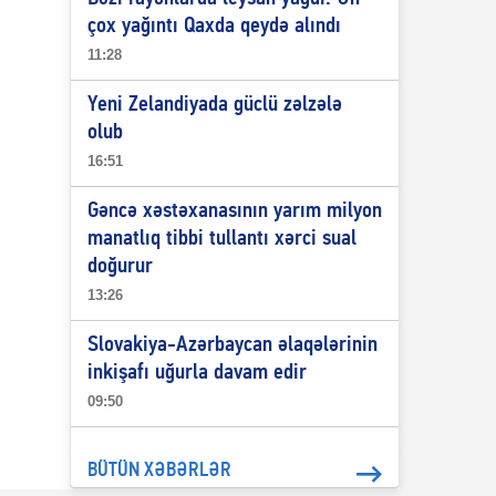
çox yağıntı Qaxda qeydə alındı
11:28
Yeni Zelandiyada güclü zəlzələ
olub
16:51
Gəncə xəstəxanasının yarım milyon
manatlıq tibbi tullantı xərci sual
doğurur
13:26
Slovakiya-Azərbaycan əlaqələrinin
inkişafı uğurla davam edir
09:50
BÜTÜN XƏBƏRLƏR