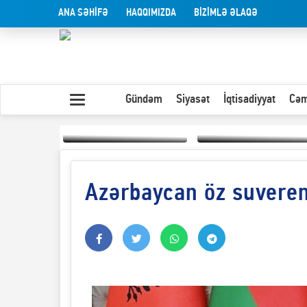
ANA SƏHİFƏ
HAQQIMIZDA
BİZİMLƏ ƏLAQƏ
Gündəm
Siyasət
İqtisadiyyat
Cəm
Azərbaycan öz suverenl
Yaxın Şərqdəki
müharibənin qısa
Olduğu kimi görünən
təhlili
insan