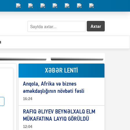
Axtar
a
XƏBƏR LENTİ
Elşad Abdullayevin
erməniləri
Qeyri-səlis məntiq və
maliyyələşdirən oğlu
Anqola, Afrika və biznes
il-nitq” elmimizə
niyə Azərbaycana
ələr verdi?
ekstradisiya olunmur?
əməkdaşlığının növbəti fəsli
16:24
RAFIQ ƏLIYEV BEYNƏLXALQ ELM
MÜKAFATINA LAYIQ GÖRÜLDÜ
12:04