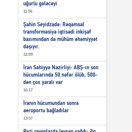
uğurlu gələcəyi
11:56
Şahin Seyidzadə: Rəqəmsal
transformasiya iqtisadi inkişaf
baxımından da mühüm əhəmiyyət
daşıyır.
12:09
İran Səhiyyə Nazirliyi: ABŞ-ın son
hücumlarında 50 nəfər ölüb, 500-
dən çox yaralı var
16:17
İranın hücumundan sonra
aeroportu bağladılar
13:57
Bəzi rayonlarda leysan yağdı: Ən