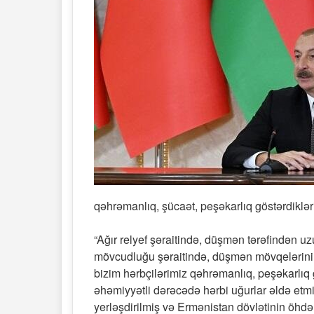
qəhrəmanlıq, şücaət, peşəkarlıq göstərdiklər
“Ağır relyef şəraitində, düşmən tərəfindən uz
mövcudluğu şəraitində, düşmən mövqelərinin 
bizim hərbçilərimiz qəhrəmanlıq, peşəkarlıq 
əhəmiyyətli dərəcədə hərbi uğurlar əldə etm
yerləşdirilmiş və Ermənistan dövlətinin öh