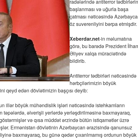
radələrində antiterror tədbirləri
başlanması və uğurla başa
çatması nəticəsində Azərbayc
öz suverenliyini bərpa etmişdir.
Xeberdar.net
-in məlumatına
görə, bu barədə Prezident İlha
Əliyev xalqa müraciətində
bildirib.
Antiterror tədbirləri nəticəsində
hərbçilərimizin böyük
ini qeyd edən dövlətimizin başçısı deyib:
un illər böyük mühəndislik işləri nəticəsində istehkamların
təpələrdə, əlverişli yerlərdə yerləşdirilməsinə baxmayaraq,
göstərmişlər və qısa müddət ərzində bütün istiqamətlər üzrə
işlər. Ermənistan dövlətinin Azərbaycan ərazisində qanunsuz
dəliyinə baxmayaraq, bu günə qədər çıxarılmamış ordunun böyük