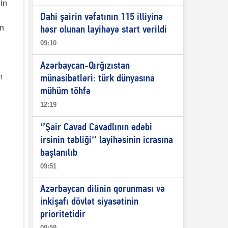
nin
Dahi şairin vəfatının 115 illiyinə
an
həsr olunan layihəyə start verildi
09:10
Azərbaycan-Qırğızıstan
m
münasibətləri: türk dünyasına
mühüm töhfə
12:19
‘’Şair Cavad Cavadlının ədəbi
irsinin təbliği‘’ layihəsinin icrasına
başlanılıb
09:51
Azərbaycan dilinin qorunması və
inkişafı dövlət siyasətinin
prioritetidir
09:59