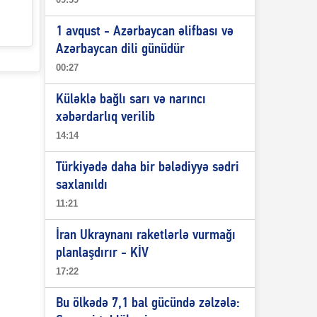
1 avqust - Azərbaycan əlifbası və
Azərbaycan dili günüdür
00:27
Küləklə bağlı sarı və narıncı
xəbərdarlıq verilib
14:14
Türkiyədə daha bir bələdiyyə sədri
saxlanıldı
11:21
İran Ukraynanı raketlərlə vurmağı
planlaşdırır - KİV
17:22
Bu ölkədə 7,1 bal gücündə zəlzələ: