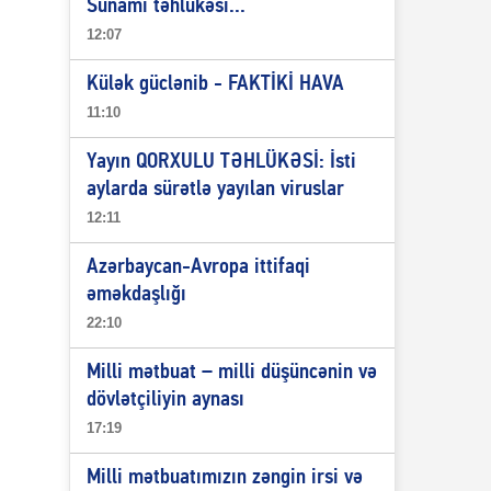
Sunami təhlükəsi...
12:07
Külək güclənib - FAKTİKİ HAVA
11:10
Yayın QORXULU TƏHLÜKƏSİ: İsti
aylarda sürətlə yayılan viruslar
12:11
Azərbaycan-Avropa ittifaqi
əməkdaşlığı
22:10
Milli mətbuat – milli düşüncənin və
dövlətçiliyin aynası
17:19
Milli mətbuatımızın zəngin irsi və