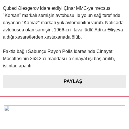
Qubad Ələsgərov idarə etdiyi Çinar MMC-yə məxsus
"Korsan" markalı sərnişin avtobusu ilə yolun sağ tərəfində
dayanan "Kamaz" markalı yük avtomobilini vurub. Nəticədə
avtobusda olan sərnişin, 1966-cı il təvəllüdlü Adikə Əliyeva
aldığı xəsarətlərdən xəstəxanada ölüb.
Faktla bağlı Sabunçu Rayon Polis İdarəsində Cinayət
Məcəlləsinin 263.2-ci maddəsi ilə cinayət işi başlanılıb,
istintaq aparılır.
PAYLAŞ