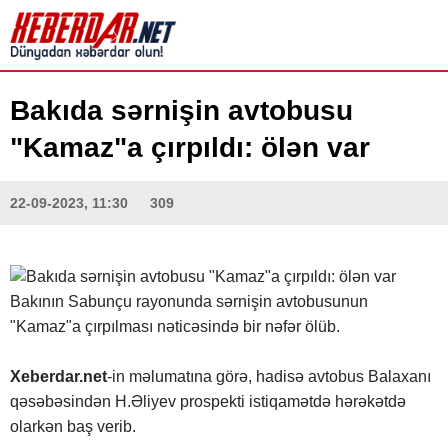
Bakıda sərnişin avtobusu
"Kamaz"a çırpıldı: ölən var
22-09-2023, 11:30
309
Bakının Sabunçu rayonunda sərnişin avtobusunun
"Kamaz"a çırpılması nəticəsində bir nəfər ölüb.
Xeberdar.net
-in məlumatına görə, hadisə avtobus Balaxanı
qəsəbəsindən H.Əliyev prospekti istiqamətdə hərəkətdə
olarkən baş verib.