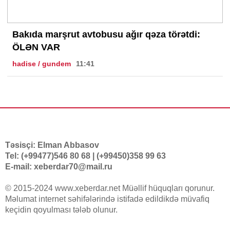
Bakıda marşrut avtobusu ağır qəza törətdi:
ÖLƏN VAR
hadise / gundem
11:41
Təsisçi: Elman Abbasov
Tel: (+99477)546 80 68 | (+99450)358 99 63
E-mail: xeberdar70@mail.ru
© 2015-2024 www.xeberdar.net Müəllif hüquqları qorunur.
Məlumat internet səhifələrində istifadə edildikdə müvafiq
keçidin qoyulması tələb olunur.