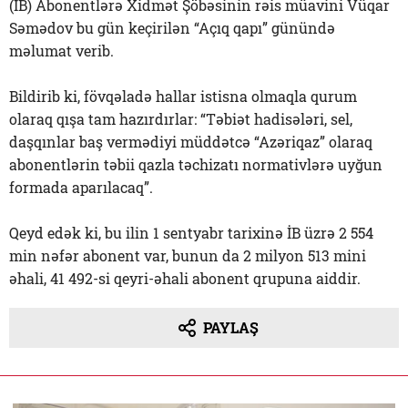
(İB) Abonentlərə Xidmət Şöbəsinin rəis müavini Vüqar
Səmədov bu gün keçirilən “Açıq qapı” günündə
məlumat verib.
Bildirib ki, fövqəladə hallar istisna olmaqla qurum
olaraq qışa tam hazırdırlar: “Təbiət hadisələri, sel,
daşqınlar baş vermədiyi müddətcə “Azəriqaz” olaraq
abonentlərin təbii qazla təchizatı normativlərə uyğun
formada aparılacaq”.
Qeyd edək ki, bu ilin 1 sentyabr tarixinə İB üzrə 2 554
min nəfər abonent var, bunun da 2 milyon 513 mini
əhali, 41 492-si qeyri-əhali abonent qrupuna aiddir.
PAYLAŞ