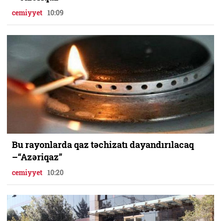
cemiyyet
10:09
Bu rayonlarda qaz təchizatı dayandırılacaq
–“Azəriqaz”
cemiyyet
10:20