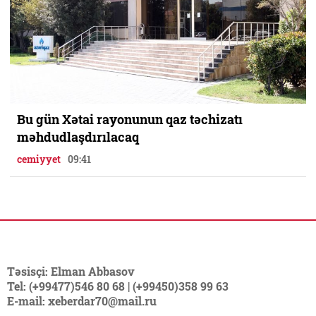
Bu gün Xətai rayonunun qaz təchizatı
məhdudlaşdırılacaq
cemiyyet
09:41
Təsisçi: Elman Abbasov
Tel: (+99477)546 80 68 | (+99450)358 99 63
E-mail: xeberdar70@mail.ru