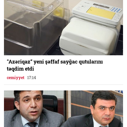
"Azəriqaz” yeni şəffaf sayğac qutularını
təqdim etdi
cemiyyet
17:14