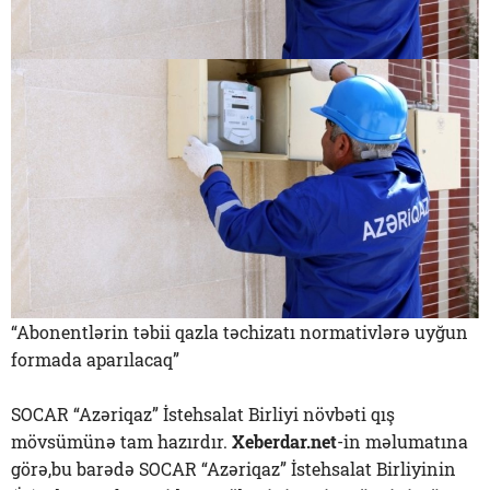
“Abonentlərin təbii qazla təchizatı normativlərə uyğun
formada aparılacaq”
SOCAR “Azəriqaz” İstehsalat Birliyi növbəti qış
mövsümünə tam hazırdır.
Xeberdar.net
-in məlumatına
görə,bu barədə SOCAR “Azəriqaz” İstehsalat Birliyinin