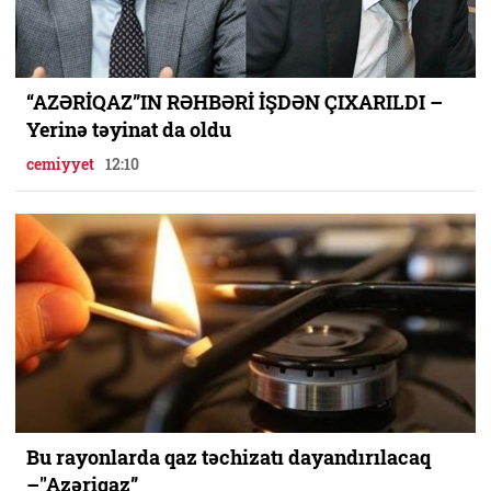
“AZƏRİQAZ”IN RƏHBƏRİ İŞDƏN ÇIXARILDI –
Yerinə təyinat da oldu
cemiyyet
12:10
Bu rayonlarda qaz təchizatı dayandırılacaq
–"Azəriqaz”