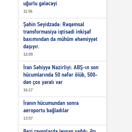
uğurlu gələcəyi
11:56
Şahin Seyidzadə: Rəqəmsal
transformasiya iqtisadi inkişaf
baxımından da mühüm əhəmiyyət
daşıyır.
12:09
İran Səhiyyə Nazirliyi: ABŞ-ın son
hücumlarında 50 nəfər ölüb, 500-
dən çox yaralı var
16:17
İranın hücumundan sonra
aeroportu bağladılar
13:57
Bəzi rayonlarda leysan yağdı: Ən