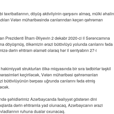
təxribatlarının, döyüş aktivliyinin qarşısını almaq, mülki əhalin
şladılan Vətən müharibəsində canlarından keçən qəhrəman
an Prezidenti İlham Əliyevin 2 dekabr 2020-ci il Sərəncamına
 döyüşmüş, ölkəmizin ərazi bütövlüyü yolunda canlarını fəda
mizə dərin ehtiram əlaməti olaraq hər il sentyabrın 27-i
akimiyyəti strukturları ölkə miqyasında bir sıra tədbirlər təşkil
ərasimləri keçiriləcək, Vətən müharibəsi qəhrəmanları
razi bütövlüyünün bərpası uğrunda canlarını fəda etmiş
ləcək.
ündə şəhidlərimiz Azərbaycanda fəaliyyət göstərən dini
oqlarda dərin ehtiramla yad olunacaq, Azərbaycanın ərazi
vladlarının ruhuna dualar oxunacaq.