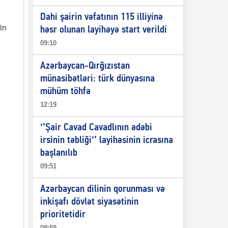
Dahi şairin vəfatının 115 illiyinə
in
həsr olunan layihəyə start verildi
09:10
Azərbaycan-Qırğızıstan
münasibətləri: türk dünyasına
mühüm töhfə
12:19
‘’Şair Cavad Cavadlının ədəbi
irsinin təbliği‘’ layihəsinin icrasına
başlanılıb
09:51
Azərbaycan dilinin qorunması və
inkişafı dövlət siyasətinin
prioritetidir
09:59