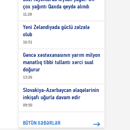
çox yağıntı Qaxda qeydə alındı
11:28
Yeni Zelandiyada güclü zəlzələ
olub
16:51
Gəncə xəstəxanasının yarım milyon
manatlıq tibbi tullantı xərci sual
doğurur
13:26
Slovakiya-Azərbaycan əlaqələrinin
inkişafı uğurla davam edir
09:50
BÜTÜN XƏBƏRLƏR