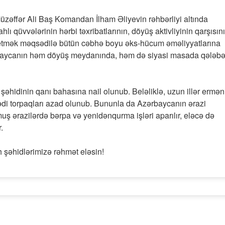
 Müzəffər Ali Baş Komandan İlham Əliyevin rəhbərliyi altında
ı qüvvələrinin hərbi təxribatlarının, döyüş aktivliyinin qarşısını
in etmək məqsədilə bütün cəbhə boyu əks-hücum əməliyyatlarına
rbaycanın həm döyüş meydanında, həm də siyasi masada qələbə
idinin qanı bahasına nail olunub. Beləliklə, uzun illər ermən
bədi torpaqları azad olunub. Bununla da Azərbaycanın ərazi
ş ərazilərdə bərpa və yenidənqurma işləri aparılır, eləcə də
.
h şəhidlərimizə rəhmət eləsin!