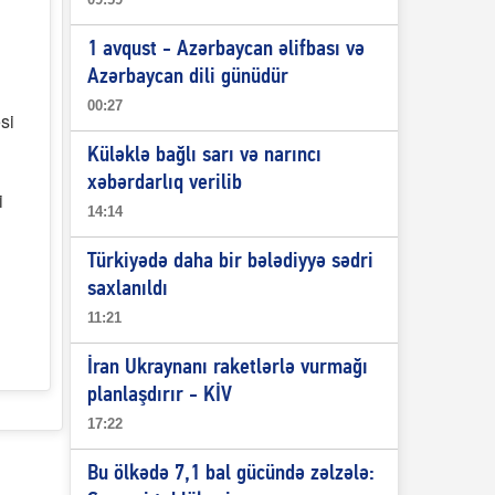
1 avqust - Azərbaycan əlifbası və
Azərbaycan dili günüdür
00:27
si
Küləklə bağlı sarı və narıncı
xəbərdarlıq verilib
i
14:14
Türkiyədə daha bir bələdiyyə sədri
saxlanıldı
11:21
İran Ukraynanı raketlərlə vurmağı
planlaşdırır - KİV
17:22
Bu ölkədə 7,1 bal gücündə zəlzələ: