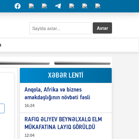
Axtar
a
XƏBƏR LENTİ
Elşad Abdullayevin
erməniləri
Qeyri-səlis məntiq və
maliyyələşdirən oğlu
Anqola, Afrika və biznes
il-nitq” elmimizə
niyə Azərbaycana
ələr verdi?
ekstradisiya olunmur?
əməkdaşlığının növbəti fəsli
16:24
RAFIQ ƏLIYEV BEYNƏLXALQ ELM
MÜKAFATINA LAYIQ GÖRÜLDÜ
12:04