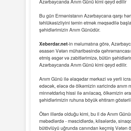
Azərbaycanda Anım Günü kimi qeyd edilir
Bu gün Ermənistanın Azərbaycana qarşı hərbi 
təhlükəsizliyini təmin etmək məqsədilə ba
şəhidlərimizin Anım Günüdür.
Xeberdar.net
-in məlumatına görə, Azərbayc
əsasən Vətən müharibəsində qəhrəmancasına
etmiş əsgər və zabitlərimizə, bütün şəhidləri
Azərbaycanda Anım Günü kimi qeyd edilir.
Anım Günü ilə əlaqədar mərkəzi və yerli icra h
edəcək, eləcə də ölkəmizin xaricində anım m
minnətdarlıq hissi ilə anılacaq, ölkəmizin ə
şəhidlərimizin ruhuna böyük ehtiram göstəri
Ötən illərdə olduğu kimi, bu il də Anım Gün
məbədlərdə - məscidlərdə, kilsələrdə, sinaq
bütövlüyü uğrunda canından keçmiş Vətən ö