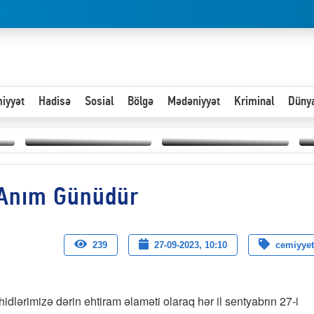
iyyət
Hadisə
Sosial
Bölgə
Mədəniyyət
Kriminal
Düny
Hər an ən çətin savaşa
 Anım Günüdür
Paytaxta giriş vizası —
hazır olmalıyıq-
“
"Xoş gəldin, cibində
ZƏLİMXAN
d
pul varsa.”
MƏMMƏDLİ YAZIR
n
239
27-09-2023, 10:10
cemiyyet
idlərimizə dərin ehtiram əlaməti olaraq hər il sentyabrın 27-i