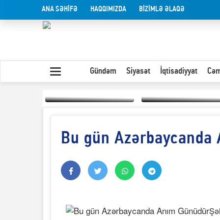
ANA SƏHİFƏ
HAQQIMIZDA
BİZİMLƏ ƏLAQƏ
Gündəm
Siyasət
İqtisadiyyat
Cəm
Bu gün Azərbaycanda
Yaxın Şərqdəki
müharibənin qısa
Olduğu kimi görünən
təhlili
insan
Şəh