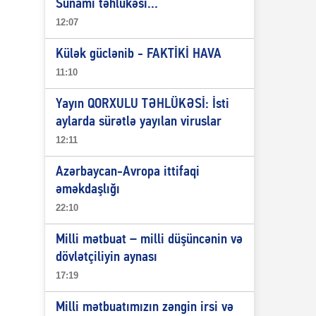
Sunami təhlükəsi...
12:07
Külək güclənib - FAKTİKİ HAVA
11:10
Yayın QORXULU TƏHLÜKƏSİ: İsti
aylarda sürətlə yayılan viruslar
12:11
Azərbaycan-Avropa ittifaqi
əməkdaşlığı
22:10
Milli mətbuat – milli düşüncənin və
dövlətçiliyin aynası
17:19
Milli mətbuatımızın zəngin irsi və