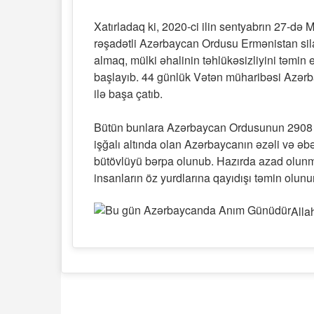
Xatırladaq ki, 2020-ci ilin sentyabrın 27-də
rəşadətli Azərbaycan Ordusu Ermənistan silahl
almaq, mülki əhalinin təhlükəsizliyini təm
başlayıb. 44 günlük Vətən müharibəsi Azə
ilə başa çatıb.
Bütün bunlara Azərbaycan Ordusunun 2908 şəh
işğalı altında olan Azərbaycanın əzəli və ə
bütövlüyü bərpa olunub. Hazırda azad olunmu
insanların öz yurdlarına qayıdışı təmin olunur
Alla