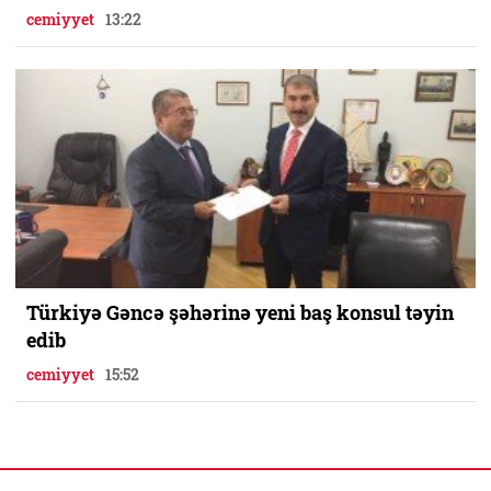
cemiyyet
13:22
Türkiyə Gəncə şəhərinə yeni baş konsul təyin
edib
cemiyyet
15:52