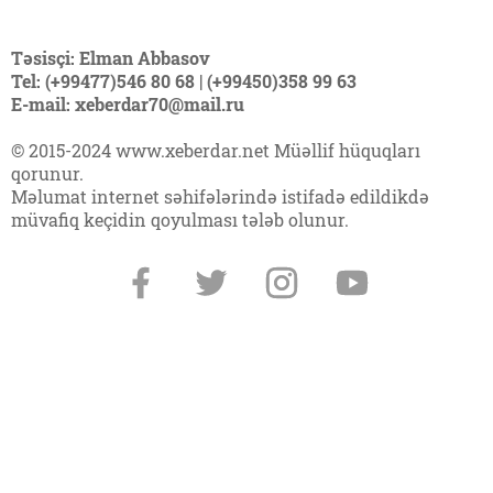
Təsisçi: Elman Abbasov
Tel: (+99477)546 80 68 | (+99450)358 99 63
E-mail: xeberdar70@mail.ru
© 2015-2024 www.xeberdar.net Müəllif hüquqları
qorunur.
Məlumat internet səhifələrində istifadə edildikdə
müvafiq keçidin qoyulması tələb olunur.