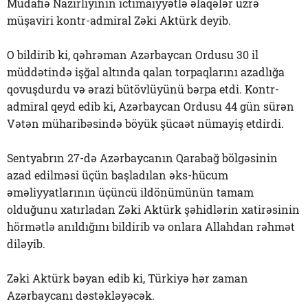
Müdafiə Nazirliyinin ictimaiyyətlə əlaqələr üzrə
müşaviri kontr-admiral Zəki Aktürk deyib.
O bildirib ki, qəhrəman Azərbaycan Ordusu 30 il
müddətində işğal altında qalan torpaqlarını azadlığa
qovuşdurdu və ərazi bütövlüyünü bərpa etdi. Kontr-
admiral qeyd edib ki, Azərbaycan Ordusu 44 gün sürən
Vətən müharibəsində böyük şücaət nümayiş etdirdi.
Sentyabrın 27-də Azərbaycanın Qarabağ bölgəsinin
azad edilməsi üçün başladılan əks-hücum
əməliyyatlarının üçüncü ildönümünün tamam
olduğunu xatırladan Zəki Aktürk şəhidlərin xatirəsinin
hörmətlə anıldığını bildirib və onlara Allahdan rəhmət
diləyib.
Zəki Aktürk bəyan edib ki, Türkiyə hər zaman
Azərbaycanı dəstəkləyəcək.