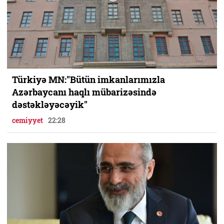
Türkiyə MN:"Bütün imkanlarımızla
Azərbaycanı haqlı mübarizəsində
dəstəkləyəcəyik"
cemiyyet
22:28