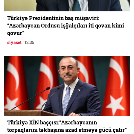
Türkiyə Prezidentinin baş müşaviri:
“Azərbaycan Ordusu işğalçıları iti qovan kimi
qovur”
siyaset
12:35
Türkiyə XİN başçısı:“Azərbaycanın
torpaqlarını təkbaşına azad etməyə gücü çatır"