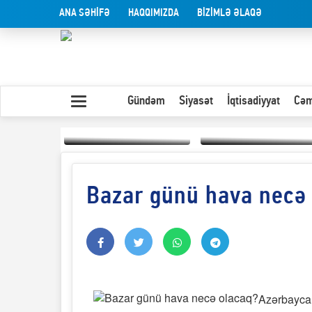
ANA SƏHİFƏ
HAQQIMIZDA
BİZİMLƏ ƏLAQƏ
Gündəm
Siyasət
İqtisadiyyat
Cəm
Bazar günü hava necə
Yaxın Şərqdəki
müharibənin qısa
Olduğu kimi görünən
təhlili
insan
Azərbaycan