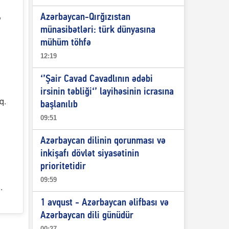
,
Azərbaycan-Qırğızıstan
münasibətləri: türk dünyasına
mühüm töhfə
12:19
‘’Şair Cavad Cavadlının ədəbi
irsinin təbliği‘’ layihəsinin icrasına
q.
başlanılıb
09:51
Azərbaycan dilinin qorunması və
inkişafı dövlət siyasətinin
prioritetidir
09:59
.
1 avqust - Azərbaycan əlifbası və
Azərbaycan dili günüdür
00:27