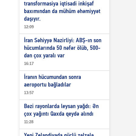
transformasiya iqtisadi inkişaf
baxımından da mühüm əhəmiyyət
daşıyır.
12:09
İran Səhiyyə Nazirliyi: ABŞ-ın son
hücumlarında 50 nəfər ölüb, 500-
dən çox yaralı var
16:17
İranın hücumundan sonra
aeroportu bağladılar
13:57
Bəzi rayonlarda leysan yağdı: Ən
çox yağıntı Qaxda qeydə alındı
11:28
Yeni Zelandiyada güclü zəlzələ