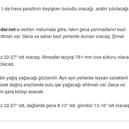
-də hava şəraitinin dəyişkən buludlu olacağı, arabir tutulacağı
dar.net
-ə verilən məlumata görə, lakin gecə yarımadanın bəzi
htimalı var. Gecə və səhər bəzi yerlərdə duman olacaq. Şimal-
z 22-27° isti olacaq. Atmosfer təzyiqi 761 mm civə sütunu olaca
olacaq.
r yağış yağacağı gözlənilir. Ayrı-ayrı yerlərdə leysan xarakterli
sək dağlıq ərazilərdə sulu qar yağacağı ehtimalı var. Gecə və
m şərq küləyi əsəcək.
22-27° isti, dağlarda gecə 8-13° isti, gündüz 13-16° isti olacaq