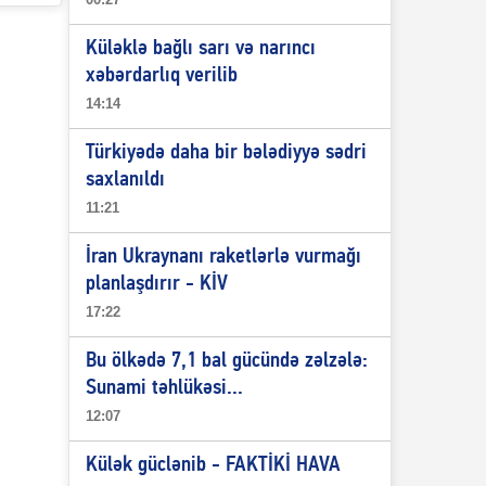
Küləklə bağlı sarı və narıncı
xəbərdarlıq verilib
14:14
Türkiyədə daha bir bələdiyyə sədri
saxlanıldı
11:21
İran Ukraynanı raketlərlə vurmağı
planlaşdırır - KİV
17:22
Bu ölkədə 7,1 bal gücündə zəlzələ:
Sunami təhlükəsi...
12:07
Külək güclənib - FAKTİKİ HAVA