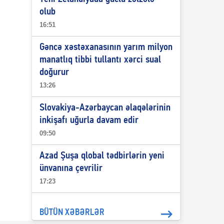
olub
16:51
Gəncə xəstəxanasının yarım milyon
manatlıq tibbi tullantı xərci sual
doğurur
13:26
Slovakiya-Azərbaycan əlaqələrinin
inkişafı uğurla davam edir
09:50
Azad Şuşa qlobal tədbirlərin yeni
ünvanına çevrilir
17:23
BÜTÜN XƏBƏRLƏR