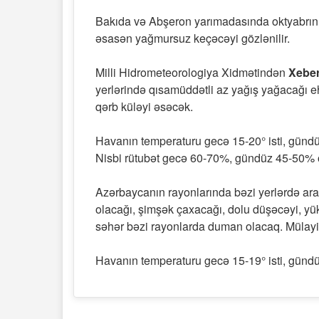
Bakıda və Abşeron yarımadasında oktyabrın 1
əsasən yağmursuz keçəcəyi gözlənilir.
Milli Hidrometeorologiya Xidmətindən
Xeber
yerlərində qısamüddətli az yağış yağacağı e
qərb küləyi əsəcək.
Havanın temperaturu gecə 15-20° isti, gündü
Nisbi rütubət gecə 60-70%, gündüz 45-50% 
Azərbaycanın rayonlarında bəzi yerlərdə arabi
olacağı, şimşək çaxacağı, dolu düşəcəyi, yük
səhər bəzi rayonlarda duman olacaq. Mülayi
Havanın temperaturu gecə 15-19° isti, gündüz 