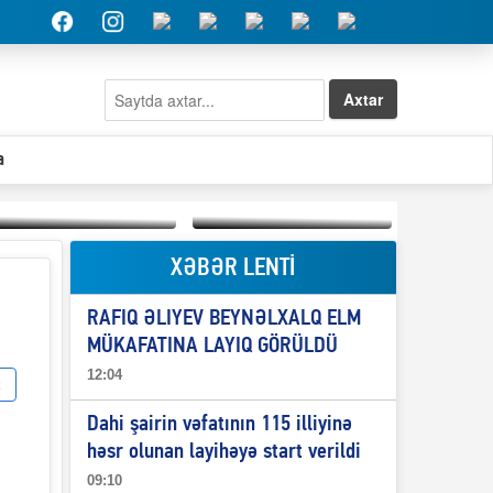
Axtar
a
XƏBƏR LENTİ
Elşad Abdullayevin
erməniləri
Qeyri-səlis məntiq və
maliyyələşdirən oğlu
RAFIQ ƏLIYEV BEYNƏLXALQ ELM
il-nitq” elmimizə
niyə Azərbaycana
ələr verdi?
ekstradisiya olunmur?
MÜKAFATINA LAYIQ GÖRÜLDÜ
12:04
Dahi şairin vəfatının 115 illiyinə
həsr olunan layihəyə start verildi
09:10