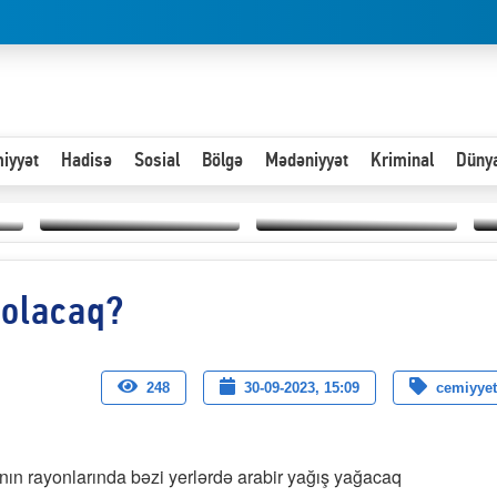
iyyət
Hadisə
Sosial
Bölgə
Mədəniyyət
Kriminal
Düny
Hər an ən çətin savaşa
 olacaq?
Paytaxta giriş vizası —
hazır olmalıyıq-
“
"Xoş gəldin, cibində
ZƏLİMXAN
d
pul varsa.”
MƏMMƏDLİ YAZIR
n
248
30-09-2023, 15:09
cemiyyet
ın rayonlarında bəzi yerlərdə arabir yağış yağacaq