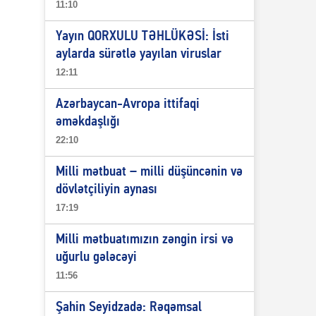
11:10
Yayın QORXULU TƏHLÜKƏSİ: İsti
aylarda sürətlə yayılan viruslar
12:11
Azərbaycan-Avropa ittifaqi
əməkdaşlığı
22:10
Milli mətbuat – milli düşüncənin və
dövlətçiliyin aynası
17:19
Milli mətbuatımızın zəngin irsi və
uğurlu gələcəyi
11:56
Şahin Seyidzadə: Rəqəmsal