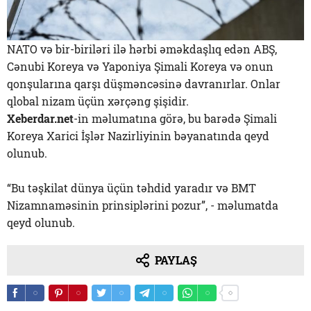
NATO və bir-biriləri ilə hərbi əməkdaşlıq edən ABŞ,
Cənubi Koreya və Yaponiya Şimali Koreya və onun
qonşularına qarşı düşməncəsinə davranırlar. Onlar
qlobal nizam üçün xərçəng şişidir.
Xeberdar.net
-in məlumatına görə, bu barədə Şimali
Koreya Xarici İşlər Nazirliyinin bəyanatında qeyd
olunub.
“Bu təşkilat dünya üçün təhdid yaradır və BMT
Nizamnaməsinin prinsiplərini pozur”, - məlumatda
qeyd olunub.
PAYLAŞ