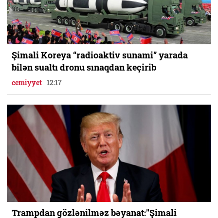
Şimali Koreya “radioaktiv sunami” yarada
bilən sualtı dronu sınaqdan keçirib
cemiyyet
12:17
Trampdan gözlənilməz bəyanat:"Şimali