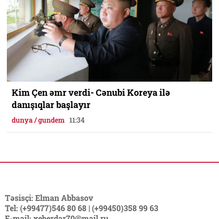
Kim Çen əmr verdi- Cənubi Koreya ilə
danışıqlar başlayır
dunya / gundem
11:34
Təsisçi: Elman Abbasov
Tel: (+99477)546 80 68 | (+99450)358 99 63
E-mail: xeberdar70@mail.ru