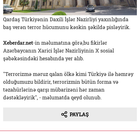
Qardaş Türkiyənin Daxili İşlər Nazirliyi yaxınlığında
baş verən terror hücumunu kəskin şəkildə pisləyirik.
Xeberdar.net
-in məlumatına görə,bu fikirlər
Azərbaycanın Xarici İşlər Nazirliyinin X sosial
şəbəkəsindəki hesabında yer alıb.
"Terrorizmə məruz qalan ölkə kimi Türkiyə ilə həmrəy
olduğumuzu bildirir, terrorizmin bütün forma və
təzahürlərinə qarşı mübarizəni hər zaman
dəstəkləyirik", - məlumatda qeyd olunub.
PAYLAŞ