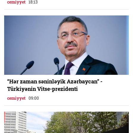
cemiyyet
18:13
“Hər zaman səninləyik Azərbaycan” -
Türkiyənin Vitse-prezidenti
cemiyyet
09:00