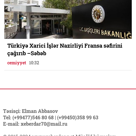
Türkiyə Xarici İşlər Nazirliyi Fransa səfirini
çağırıb –Səbəb
cemiyyet
10:32
Təsisçi: Elman Abbasov
Tel: (+99477)546 80 68 | (+99450)358 99 63
E-mail: xeberdar70@mail.ru