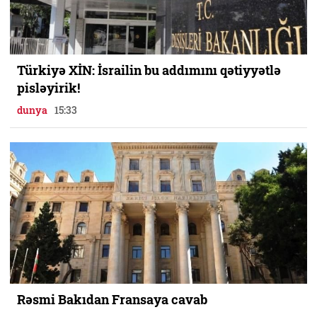
Türkiyə XİN: İsrailin bu addımını qətiyyətlə
pisləyirik!
dunya
15:33
Rəsmi Bakıdan Fransaya cavab