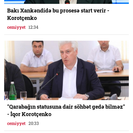
Bakı Xankəndidə bu prosesə start verir -
Korotçenko
cemiyyet
12:34
"Qarabağın statusuna dair söhbət gedə bilməz"
- İqor Korotçenko
cemiyyet
20:33