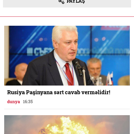
PAYLAŞ
Rusiya Paşinyana sərt cavab verməlidir!
dunya
16:35