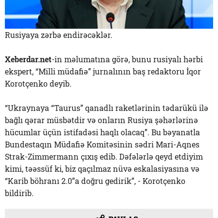
Rusiyaya zərbə endirəcəklər.
Xeberdar.net
-in məlumatına görə, bunu rusiyalı hərbi
ekspert, “Milli müdafiə” jurnalının baş redaktoru İqor
Korotçenko deyib.
“Ukraynaya “Taurus” qanadlı raketlərinin tədarükü ilə
bağlı qərar müsbətdir və onların Rusiya şəhərlərinə
hücumlar üçün istifadəsi haqlı olacaq”. Bu bəyanatla
Bundestaqın Müdafiə Komitəsinin sədri Mari-Aqnes
Strak-Zimmermann çıxış edib. Dəfələrlə qeyd etdiyim
kimi, təəssüf ki, biz qaçılmaz nüvə eskalasiyasına və
“Karib böhranı 2.0”a doğru gedirik”, - Korotçenko
bildirib.