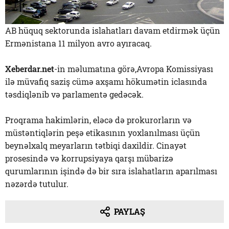
AB hüquq sektorunda islahatları davam etdirmək üçün
Ermənistana 11 milyon avro ayıracaq.
Xeberdar.net
-in məlumatına görə,Avropa Komissiyası
ilə müvafiq saziş cümə axşamı hökumətin iclasında
təsdiqlənib və parlamentə gedəcək.
Proqrama hakimlərin, eləcə də prokurorların və
müstəntiqlərin peşə etikasının yoxlanılması üçün
beynəlxalq meyarların tətbiqi daxildir. Cinayət
prosesində və korrupsiyaya qarşı mübarizə
qurumlarının işində də bir sıra islahatların aparılması
nəzərdə tutulur.
PAYLAŞ