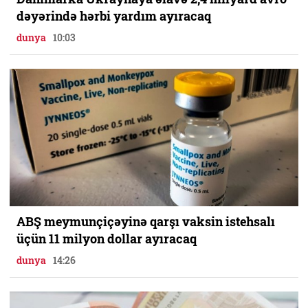
dəyərində hərbi yardım ayıracaq
dunya
10:03
ABŞ meymunçiçəyinə qarşı vaksin istehsalı
üçün 11 milyon dollar ayıracaq
dunya
14:26