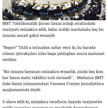
BMT Təhlükəsizlik Şurası Qəzza zolağı ətrafındakı
vəziyyəti müzakirə edib, lakin indiki mərhələdə heç bir
ümumi sənəd qəbul etməyib.
“Report” TASS-a istinadən xəbər verir ki, bu barədə
iclasın iştirakçıları iclas başa çatdıqdan sonra məlumat
veriblər.
"Biz ümumi bəyanatı müzakirə etmədik, çünki heç kim
hər hansı mətn təklifini irəli sürmədi", - Maltanın BMT-
dəki daimi nümayəndəsi Vanessa Frezyer jurnalistlərə
açıqlamasında deyib.
O əlavə edib ki, müzakirə tərəflərin hazırkı vəziyyətdə
mülki insanları qorumaq və zorakılığı dayandırmaq