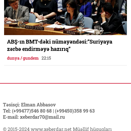
ABŞ-ın BMT-dəki nümayəndəsi:“Suriyaya
zərbə endirməyə hazırıq”
dunya / gundem
22:15
Təsisçi: Elman Abbasov
Tel: (+99477)546 80 68 | (+99450)358 99 63
E-mail: xeberdar70@mail.ru
© 2015-2024 www.xeberdar.net Müəllif hüquqları