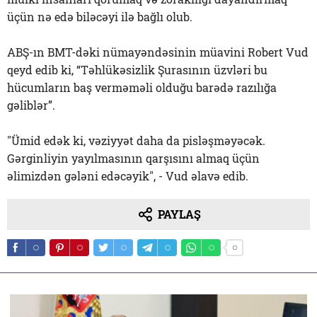
üçün nə edə biləcəyi ilə bağlı olub.
ABŞ-ın BMT-dəki nümayəndəsinin müavini Robert Vud
qeyd edib ki, “Təhlükəsizlik Şurasının üzvləri bu
hücumların baş verməməli olduğu barədə razılığa
gəliblər”.
"Ümid edək ki, vəziyyət daha da pisləşməyəcək.
Gərginliyin yayılmasının qarşısını almaq üçün
əlimizdən gələni edəcəyik", - Vud əlavə edib.
PAYLAŞ