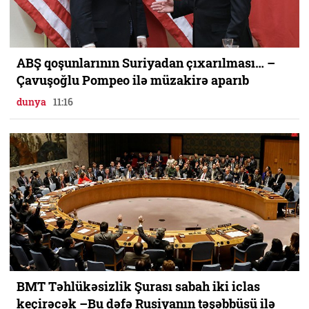
ABŞ qoşunlarının Suriyadan çıxarılması… –
Çavuşoğlu Pompeo ilə müzakirə aparıb
dunya
11:16
BMT Təhlükəsizlik Şurası sabah iki iclas
keçirəcək –Bu dəfə Rusiyanın təşəbbüsü ilə