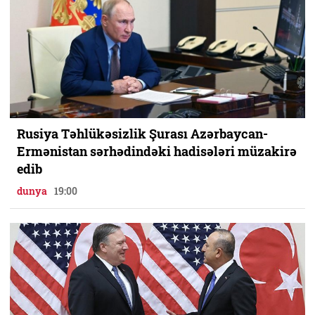
Rusiya Təhlükəsizlik Şurası Azərbaycan-
Ermənistan sərhədindəki hadisələri müzakirə
edib
dunya
19:00