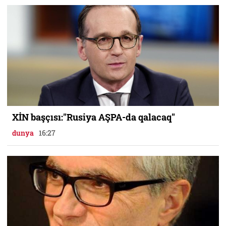
XİN başçısı:"Rusiya AŞPA-da qalacaq"
dunya
16:27