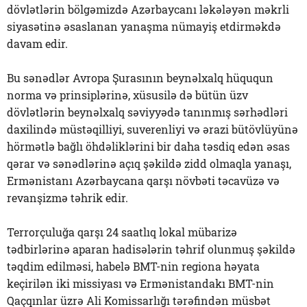
dövlətlərin bölgəmizdə Azərbaycanı ləkələyən məkrli
siyasətinə əsaslanan yanaşma nümayiş etdirməkdə
davam edir.
Bu sənədlər Avropa Şurasının beynəlxalq hüququn
norma və prinsiplərinə, xüsusilə də bütün üzv
dövlətlərin beynəlxalq səviyyədə tanınmış sərhədləri
daxilində müstəqilliyi, suverenliyi və ərazi bütövlüyünə
hörmətlə bağlı öhdəliklərini bir daha təsdiq edən əsas
qərar və sənədlərinə açıq şəkildə zidd olmaqla yanaşı,
Ermənistanı Azərbaycana qarşı növbəti təcavüzə və
revanşizmə təhrik edir.
Terrorçuluğa qarşı 24 saatlıq lokal mübarizə
tədbirlərinə aparan hadisələrin təhrif olunmuş şəkildə
təqdim edilməsi, habelə BMT-nin regiona həyata
keçirilən iki missiyası və Ermənistandakı BMT-nin
Qaçqınlar üzrə Ali Komissarlığı tərəfindən müsbət