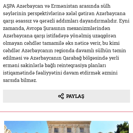
AŞPA Azərbaycan və Ermənistan arasında sülh
səylərinin perspektivlərinə xələl gətirən Azərbaycana
qarşı əsassız və qərəzli addımları dayandırmalıdır. Eyni
zamanda, Avropa Şurasının mexanizmlərindən
Azərbaycana qarşı istifadəyə yönəlmiş uzaqgörən
olmayan cəhdlər tamamilə əks nəticə verir, bu kimi
cəhdlər Azərbaycanın regionda davamlı sülhün təmin
edilməsi və Azərbaycanın Qarabağ bölgəsində yerli
erməni sakinlərlə bağlı reinteqrasiya planları
istiqamətində fəaliyyətini davam etdirmək əzmini
sarsıda bilməz.
PAYLAŞ