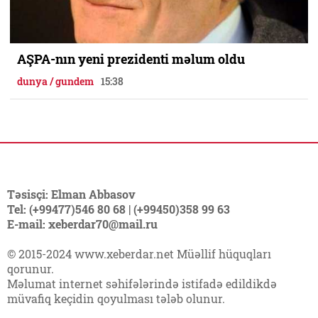
AŞPA-nın yeni prezidenti məlum oldu
dunya / gundem
15:38
Təsisçi: Elman Abbasov
Tel: (+99477)546 80 68 | (+99450)358 99 63
E-mail: xeberdar70@mail.ru
© 2015-2024 www.xeberdar.net Müəllif hüquqları
qorunur.
Məlumat internet səhifələrində istifadə edildikdə
müvafiq keçidin qoyulması tələb olunur.