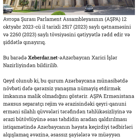
Avropa Şurası Parlament Assambleyasının (AŞPA) 12
oktyabr 2023-cü il tarixli 2517 (2023) saylı qətnaməsini
və 2260 (2023) saylı tövsiyəsini qətiyyətlə rədd edir və
şiddətlə qınayırıq.
Bu barədə
Xeberdar.net
-əAzərbaycan Xarici İşlər
Nazirliyindən bildirilib.
Qeyd olunub ki, bu qurum Azərbaycana münasibətdə
növbəti dəfə qərəzsiz yanaşma nümayiş etdirmək
imkanına malik olmadığını göstərir. AŞPA Ermənistana
məxsus separatçı rejim və ərazisindəki qeyri-qanuni
erməni silahlı qüvvələri tərəfindən təhlükəsizliyinə və
ərazi bütövlüyünə əsas təhdidin aradan qaldırılması
istiqamətində Azərbaycanın həyata keçirdiyi tədbirləri
alqışlamaq əvəzinə, əsassız şayiələrə və müəyyən