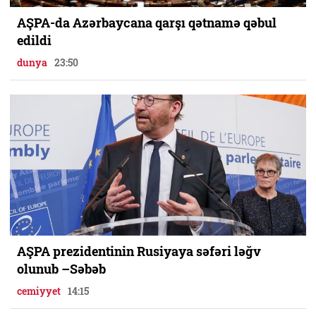
AŞPA-da Azərbaycana qarşı qətnamə qəbul
edildi
dunya
23:50
AŞPA prezidentinin Rusiyaya səfəri ləğv
olunub –Səbəb
cemiyyet
14:15