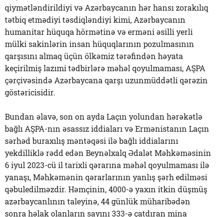
qiymətləndirildiyi və Azərbaycanın hər hansı zorakılıq
tətbiq etmədiyi təsdiqləndiyi kimi, Azərbaycanın
humanitar hüquqa hörmətinə və erməni əsilli yerli
mülki sakinlərin insan hüquqlarının pozulmasının
qarşısını almaq üçün ölkəmiz tərəfindən həyata
keçirilmiş lazımi tədbirlərə məhəl qoyulmaması, AŞPA
çərçivəsində Azərbaycana qarşı uzunmüddətli qərəzin
göstəricisidir.
Bundan əlavə, son on ayda Laçın yolundan hərəkətlə
bağlı AŞPA-nın əsassız iddiaları və Ermənistanın Laçın
sərhəd buraxılış məntəqəsi ilə bağlı iddialarını
yekdilliklə rədd edən Beynəlxalq Ədalət Məhkəməsinin
6 iyul 2023-cü il tarixli qərarına məhəl qoyulmaması ilə
yanaşı, Məhkəmənin qərarlarının yanlış şərh edilməsi
qəbuledilməzdir. Həmçinin, 4000-ə yaxın itkin düşmüş
azərbaycanlının taleyinə, 44 günlük müharibədən
sonra həlak olanların sayını 333-ə çatdıran mina