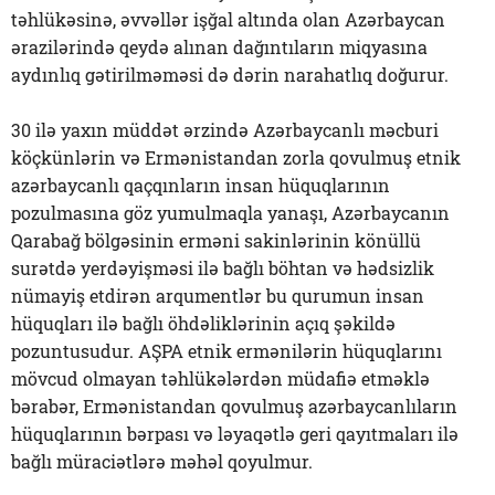
təhlükəsinə, əvvəllər işğal altında olan Azərbaycan
ərazilərində qeydə alınan dağıntıların miqyasına
aydınlıq gətirilməməsi də dərin narahatlıq doğurur.
30 ilə yaxın müddət ərzində Azərbaycanlı məcburi
köçkünlərin və Ermənistandan zorla qovulmuş etnik
azərbaycanlı qaçqınların insan hüquqlarının
pozulmasına göz yumulmaqla yanaşı, Azərbaycanın
Qarabağ bölgəsinin erməni sakinlərinin könüllü
surətdə yerdəyişməsi ilə bağlı böhtan və hədsizlik
nümayiş etdirən arqumentlər bu qurumun insan
hüquqları ilə bağlı öhdəliklərinin açıq şəkildə
pozuntusudur. AŞPA etnik ermənilərin hüquqlarını
mövcud olmayan təhlükələrdən müdafiə etməklə
bərabər, Ermənistandan qovulmuş azərbaycanlıların
hüquqlarının bərpası və ləyaqətlə geri qayıtmaları ilə
bağlı müraciətlərə məhəl qoyulmur.