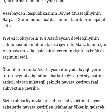
"Çox hörmətli İlham Heydər oğlu!
Azərbaycan Respublikasının Dövlət Müstəqilliyinin
Bərpası Günü münasibətilə səmimi təbriklərimi qəbul
edin.
1991-ci il oktyabrın 18-i Azərbaycan dövlətçiliyinin
salnaməsində mühüm tarixə çevrildi. Məhz həmin gün
Azərbaycan xalqı gələcək suveren inkişafı ilə bağlı öz
seçimini etdi.
Ötən illər ərzində Azərbaycan dünyada layiqli yerini
tutub, beynəlxalq münasibətlərin öz xarici siyasətini
ardıcıl olaraq müstəqil şəkildə həyata keçirən fəal
subyektinə çevrilib.
Sizin rəhbərliyinizlə iqtisadi, sosial və ictimai-siyasi
sahələrdə həyata keçirilən islahatlar ölkənin gələcək