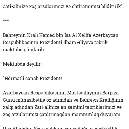
Zati-alinizə xoş arzularımızı və ehtiramımızı bildiririk".
***
Bəhreynin Kralı Həməd bin İsa Al Xəlifə Azərbaycan
Respublikasının Prezidenti İlham Əliyevə təbrik
məktubu göndərib.
Məktubda deyilir:
"Hörmətli cənab Prezident!
Azərbaycan Respublikasının Müstəqilliyinin Bərpası
Günü münasibətilə öz adımdan və Bəhreyn Krallığının
xalqı adından Zati-alinizə ən səmimi təbriklərimizi və
xoş arzularımızı çatdırmaqdan məmnunluq duyuram.
Uca Allahdan Sizə möhkəm cansağlığı və xoşbəxtlik,