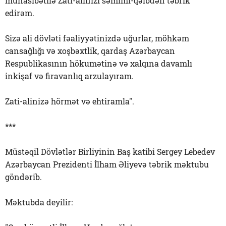
münasibətilə Zati-alinizi səmimi-qəlbdən təbrik
edirəm.
Sizə ali dövləti fəaliyyətinizdə uğurlar, möhkəm
cansağlığı və xoşbəxtlik, qardaş Azərbaycan
Respublikasının hökumətinə və xalqına davamlı
inkişaf və firavanlıq arzulayıram.
Zati-alinizə hörmət və ehtiramla".
***
Müstəqil Dövlətlər Birliyinin Baş katibi Sergey Lebedev
Azərbaycan Prezidenti İlham Əliyevə təbrik məktubu
göndərib.
Məktubda deyilir: