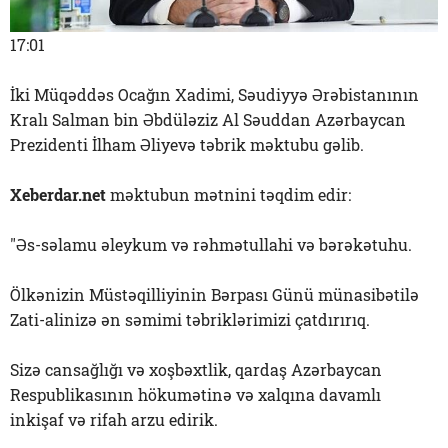
17:01
İki Müqəddəs Ocağın Xadimi, Səudiyyə Ərəbistanının
Kralı Salman bin Əbdüləziz Al Səuddan Azərbaycan
Prezidenti İlham Əliyevə təbrik məktubu gəlib.
Xeberdar.net
məktubun mətnini təqdim edir:
"Əs-səlamu əleykum və rəhmətullahi və bərəkətuhu.
Ölkənizin Müstəqilliyinin Bərpası Günü münasibətilə
Zati-alinizə ən səmimi təbriklərimizi çatdırırıq.
Sizə cansağlığı və xoşbəxtlik, qardaş Azərbaycan
Respublikasının hökumətinə və xalqına davamlı
inkişaf və rifah arzu edirik.