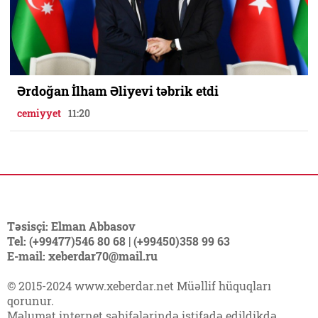
Ərdoğan İlham Əliyevi təbrik etdi
cemiyyet
11:20
Təsisçi: Elman Abbasov
Tel: (+99477)546 80 68 | (+99450)358 99 63
E-mail: xeberdar70@mail.ru
© 2015-2024 www.xeberdar.net Müəllif hüquqları
qorunur.
Məlumat internet səhifələrində istifadə edildikdə