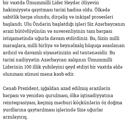
bir vaxtda Ümummilli Lider Heydər Əliyevin
hakimiyyətə qayıtması tarixi hadisə oldu. Ölkədə
sabitlik bərpa olundu, dirçəliş və inkişaf prosesləri
başlandı. Ulu Öndərin başlatdığı işləri Siz Azərbaycanın
ərazi bütövlüyünün və suverenliyinin tam bərpası
istiqamətində uğurla davam etdirdiniz. Bu, Sizin milli
maraqlara, milli birliyə və beynəlxalq hüquqa əsaslanan
ardıcıl və davamlı siyasətinizin əsl təntənəsidir. Bu
tarixi nailiyyətin Azərbaycan xalqının Ümummilli
Liderinin 100 illik yubileyini qeyd etdiyi bir vaxtda əldə
olunması xüsusi məna kəsb edir.
Cənab Prezident, işğaldan azad edilmiş ərazilərin
bərpası və yenidən qurulması, ölkə iqtisadiyyatına
reinteqrasiyası, keçmiş məcburi köçkünlərin öz doğma
yurdlarına qaytarılması işlərində Sizə uğurlar
arzulayırıq.