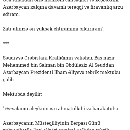
Azərbaycan xalqına davamlı tərəqqi və firavanlıq arzu
edirəm.
Zati-alinizə ən yüksək ehtiramımı bildirirəm".
***
Səudiyyə Ərəbistanı Krallığının vəliəhdi, Baş nazir
Məhəmməd bin Salman bin Əbdüləziz Al Səuddan
Azərbaycan Prezidenti İlham Əliyevə təbrik məktubu
gəlib.
Məktubda deyilir:
"Əs-səlamu əleykum və rəhmətullahi və bərəkətuhu.
Azərbaycanın Müstəqilliyinin Bərpası Günü