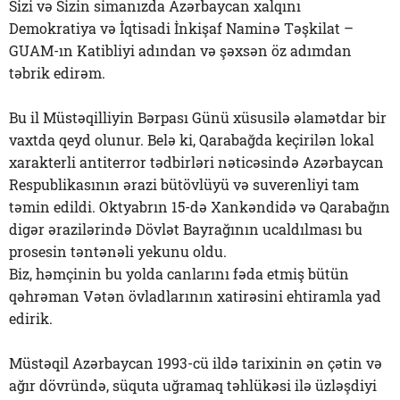
Sizi və Sizin simanızda Azərbaycan xalqını
Demokratiya və İqtisadi İnkişaf Naminə Təşkilat –
GUAM-ın Katibliyi adından və şəxsən öz adımdan
təbrik edirəm.
Bu il Müstəqilliyin Bərpası Günü xüsusilə əlamətdar bir
vaxtda qeyd olunur. Belə ki, Qarabağda keçirilən lokal
xarakterli antiterror tədbirləri nəticəsində Azərbaycan
Respublikasının ərazi bütövlüyü və suverenliyi tam
təmin edildi. Oktyabrın 15-də Xankəndidə və Qarabağın
digər ərazilərində Dövlət Bayrağının ucaldılması bu
prosesin təntənəli yekunu oldu.
Biz, həmçinin bu yolda canlarını fəda etmiş bütün
qəhrəman Vətən övladlarının xatirəsini ehtiramla yad
edirik.
Müstəqil Azərbaycan 1993-cü ildə tarixinin ən çətin və
ağır dövründə, süquta uğramaq təhlükəsi ilə üzləşdiyi