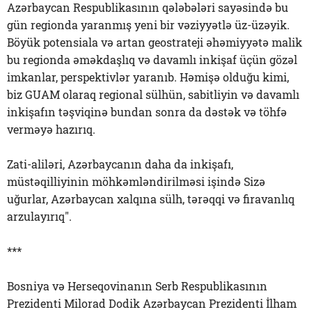
Azərbaycan Respublikasının qələbələri sayəsində bu
gün regionda yaranmış yeni bir vəziyyətlə üz-üzəyik.
Böyük potensiala və artan geostrateji əhəmiyyətə malik
bu regionda əməkdaşlıq və davamlı inkişaf üçün gözəl
imkanlar, perspektivlər yaranıb. Həmişə olduğu kimi,
biz GUAM olaraq regional sülhün, sabitliyin və davamlı
inkişafın təşviqinə bundan sonra da dəstək və töhfə
verməyə hazırıq.
Zati-aliləri, Azərbaycanın daha da inkişafı,
müstəqilliyinin möhkəmləndirilməsi işində Sizə
uğurlar, Azərbaycan xalqına sülh, tərəqqi və firavanlıq
arzulayırıq".
***
Bosniya və Herseqovinanın Serb Respublikasının
Prezidenti Milorad Dodik Azərbaycan Prezidenti İlham