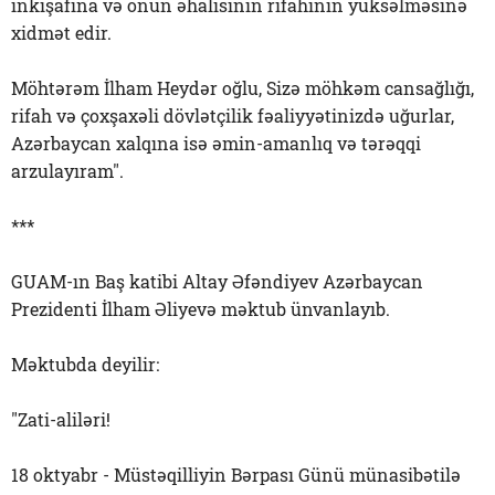
inkişafına və onun əhalisinin rifahının yüksəlməsinə
xidmət edir.
Möhtərəm İlham Heydər oğlu, Sizə möhkəm cansağlığı,
rifah və çoxşaxəli dövlətçilik fəaliyyətinizdə uğurlar,
Azərbaycan xalqına isə əmin-amanlıq və tərəqqi
arzulayıram".
***
GUAM-ın Baş katibi Altay Əfəndiyev Azərbaycan
Prezidenti İlham Əliyevə məktub ünvanlayıb.
Məktubda deyilir:
"Zati-aliləri!
18 oktyabr - Müstəqilliyin Bərpası Günü münasibətilə