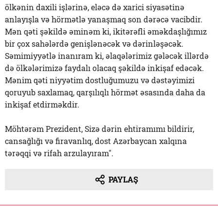
ölkənin daxili işlərinə, eləcə də xarici siyasətinə
anlayışla və hörmətlə yanaşmaq son dərəcə vacibdir.
Mən qəti şəkildə əminəm ki, ikitərəfli əməkdaşlığımız
bir çox sahələrdə genişlənəcək və dərinləşəcək.
Səmimiyyətlə inanıram ki, əlaqələrimiz gələcək illərdə
də ölkələrimizə faydalı olacaq şəkildə inkişaf edəcək.
Mənim qəti niyyətim dostluğumuzu və dəstəyimizi
qoruyub saxlamaq, qarşılıqlı hörmət əsasında daha da
inkişaf etdirməkdir.
Möhtərəm Prezident, Sizə dərin ehtiramımı bildirir,
cansağlığı və firavanlıq, dost Azərbaycan xalqına
tərəqqi və rifah arzulayıram".
PAYLAŞ