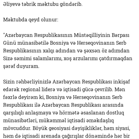
Əliyevə təbrik məktubu göndərib.
Məktubda qeyd olunur:
"Azərbaycan Respublikasının Müstəqilliyinin Bərpası
Günü münasibətilə Bosniya və Herseqovinanın Serb
Respublikasının xalqı adından və şəxsən öz adımdan
Sizə səmimi salamlarımı, xoş arzularımı çatdırmaqdan
şərəf duyuram.
Sizin rəhbərliyinizlə Azərbaycan Respublikası inkişaf
edərək regional liderə və iqtisadi gücə çevrilib. Mən
fəxrlə deyirəm ki, Bosniya və Herseqovinanın Serb
Respublikası ilə Azərbaycan Respublikası arasında
qarşılıqlı anlaşmaya və hörmətə əsaslanan dostluq
münasibətləri, mükəmməl iqtisadi əməkdaşlıq
mövcuddur. Böyük geosiyasi dəyişikliklər, həm siyasi,
həm də iqtisadi arenada çağırışlar dönəmində hər bir