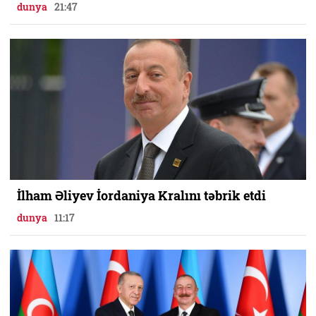
dunya
21:47
İlham Əliyev İordaniya Kralını təbrik etdi
dunya
11:17