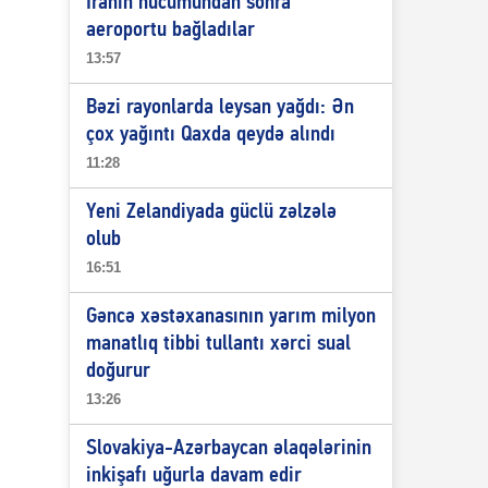
İranın hücumundan sonra
aeroportu bağladılar
13:57
Bəzi rayonlarda leysan yağdı: Ən
çox yağıntı Qaxda qeydə alındı
11:28
Yeni Zelandiyada güclü zəlzələ
olub
16:51
Gəncə xəstəxanasının yarım milyon
manatlıq tibbi tullantı xərci sual
doğurur
13:26
Slovakiya-Azərbaycan əlaqələrinin
inkişafı uğurla davam edir