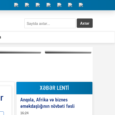
Axtar
a
Elşad Abdullayevin
erməniləri
Qeyri-səlis məntiq və
maliyyələşdirən oğlu
il-nitq” elmimizə
niyə Azərbaycana
ələr verdi?
ekstradisiya olunmur?
XƏBƏR LENTİ
ir
Anqola, Afrika və biznes
əməkdaşlığının növbəti fəsli
16:24