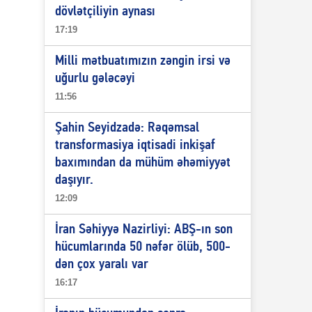
dövlətçiliyin aynası
17:19
Milli mətbuatımızın zəngin irsi və
uğurlu gələcəyi
11:56
Şahin Seyidzadə: Rəqəmsal
transformasiya iqtisadi inkişaf
baxımından da mühüm əhəmiyyət
daşıyır.
12:09
İran Səhiyyə Nazirliyi: ABŞ-ın son
hücumlarında 50 nəfər ölüb, 500-
dən çox yaralı var
16:17