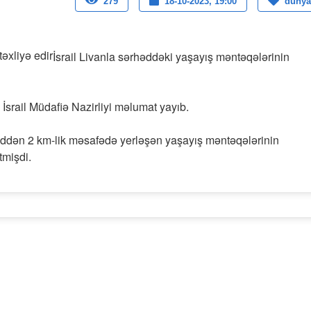
279
18-10-2023, 19:00
dunya
İsrail Livanla sərhəddəki yaşayış məntəqələrinin
İsrail Müdafiə Nazirliyi məlumat yayıb.
həddən 2 km-lik məsafədə yerləşən yaşayış məntəqələrinin
tmişdi.