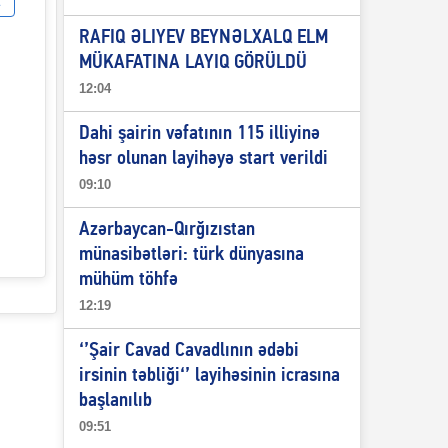
RAFIQ ƏLIYEV BEYNƏLXALQ ELM
MÜKAFATINA LAYIQ GÖRÜLDÜ
12:04
Dahi şairin vəfatının 115 illiyinə
həsr olunan layihəyə start verildi
09:10
Azərbaycan-Qırğızıstan
münasibətləri: türk dünyasına
mühüm töhfə
12:19
‘’Şair Cavad Cavadlının ədəbi
irsinin təbliği‘’ layihəsinin icrasına
başlanılıb
09:51