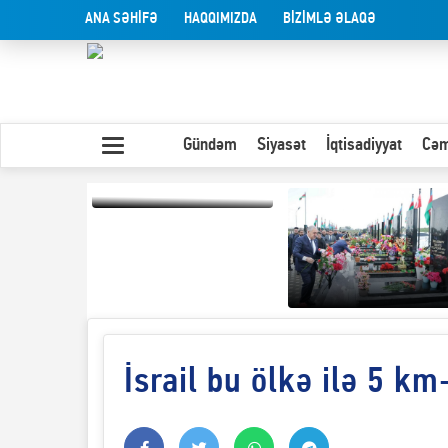
ANA SƏHİFƏ
HAQQIMIZDA
BİZİMLƏ ƏLAQƏ
Gündəm
Siyasət
İqtisadiyyat
Cəm
Yaxın Şərqdəki
müharibənin qısa
təhlili
İsrail bu ölkə ilə 5 km
Olduğu kimi görünən
insan