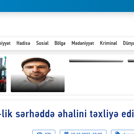
iyyət
Hadisə
Sosial
Bölgə
Mədəniyyət
Kriminal
Düny
Hər an ən çətin savaşa
hazır olmalıyıq-
“
ZƏLİMXAN
d
MƏMMƏDLİ YAZIR
n
-lik sərhəddə əhalini təxliyə ed
Paytaxta giriş vizası —
"Xoş gəldin, cibində
pul varsa.”