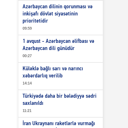
Azərbaycan dilinin qorunması və
inkişafı dövlət siyasətinin
prioritetidir
09:59
1 avqust - Azərbaycan əlifbası və
Azərbaycan dili günüdür
00:27
Küləklə bağlı sarı və narıncı
xəbərdarlıq verilib
14:14
Türkiyədə daha bir bələdiyyə sədri
saxlanıldı
11:21
İran Ukraynanı raketlərlə vurmağı