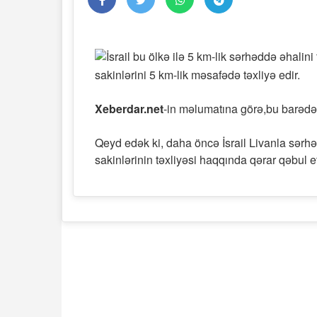
sakinlərini 5 km-lik məsafədə təxliyə edir.
Xeberdar.net
-in məlumatına görə,bu barədə 
Qeyd edək ki, daha öncə İsrail Livanla sər
sakinlərinin təxliyəsi haqqında qərar qəbul e