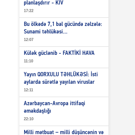
planlaşdırır - KİV
17:22
Bu ölkədə 7,1 bal gücündə zəlzələ:
Sunami təhlükəsi...
12:07
Külək güclənib - FAKTİKİ HAVA
11:10
Yayın QORXULU TƏHLÜKƏSİ: İsti
aylarda sürətlə yayılan viruslar
12:11
Azərbaycan-Avropa ittifaqi
əməkdaşlığı
22:10
Milli mətbuat – milli düşüncənin və