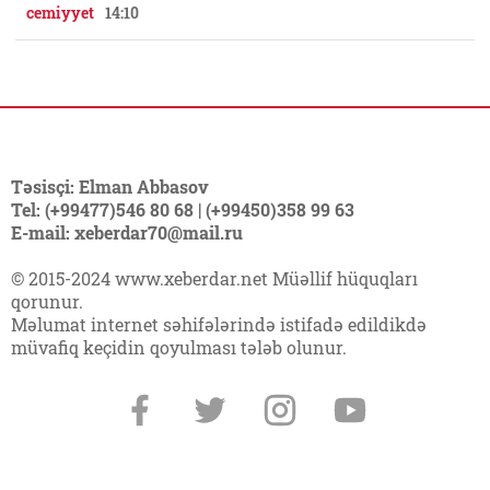
cemiyyet
14:10
Təsisçi: Elman Abbasov
Tel: (+99477)546 80 68 | (+99450)358 99 63
E-mail: xeberdar70@mail.ru
© 2015-2024 www.xeberdar.net Müəllif hüquqları
qorunur.
Məlumat internet səhifələrində istifadə edildikdə
müvafiq keçidin qoyulması tələb olunur.