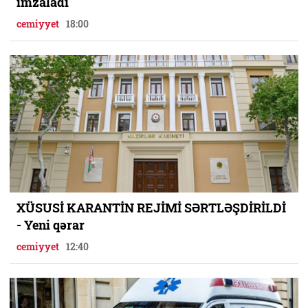
imzaladı
cemiyyet
18:00
XÜSUSİ KARANTİN REJİMİ SƏRTLƏŞDİRİLDİ
- Yeni qərar
cemiyyet
12:40