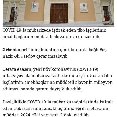
COVİD-19-la mübarizədə iştirak edən tibb işçilərinin
əməkhaqlarına müddətli əlavənin vaxtı uzadılıb.
Xeberdar.net
-in məlumatına görə, bununla bağlı Baş
nazir Əli Əsədov qərar imzalayıb.
Qərara əsasən, yeni növ koronavirus (COVİD-19)
infeksiyası ilə mübarizə tədbirlərində iştirak edən tibb
işçilərinin əməkhaqlarına müddətli əlavənin müəyyən
edilməsi barədə qərara dəyişiklik edilib.
Dəyişikliklə COVID-19-la mübarizə tədbirlərində iştirak
edən tibb işçilərinin əməkhaqlarına verilən əlavənin
müddəti 2024-cü il yanvarın 2-dək uzadılıb.