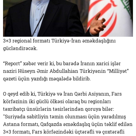
3+3 regional formatı Türkiyə-İran əməkdaşlığını
gücləndirəcək.
“Report” xəbər verir ki, bu barədə İranın xarici işlər
naziri Hüseyn Əmir Abdullahian Türkiyənin “Milliyət”
qəzeti üçün yazdığı məqalədə bildirib.
O qeyd edib ki, Türkiyə və İran Qərbi Asiyanın, Fars
körfəzinin iki güclü ölkəsi olaraq bu regionları
təxribatçı ünsürlərin təsirlərindən qoruya bilər:
"Suriyada sabitliyin təmin olunması üçün yaradılmış
Astana formatı, Qafqazda əməkdaşlıq üçün təklif edilən
3+3 formatı, Fars körfəzindəki üçtərəfli və çoxtərəfli