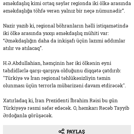
əməkdaşlıq kimi ortaq səylər regionda iki ölkə arasında
əməkdaşlığa töhfə verən yalnız bir neçə nümunədir”.
Nazir yazıb ki, regional böhranların həlli istiqamətində
iki ölkə arasında yaxşı əməkdaşlıq mühiti var:
“Əməkdaşlığın daha da inkişafı üçün lazımi addımlar
atılır və atılacaq”.
H.Ə.Abdullahian, həmçinin hər iki ölkənin eyni
təhdidlərlə qarşı-qarşıya olduğunu diqqətə çatdırıb:
"Türkiyə və İran regional təhlükəsizliyin təmin
olunması üçün terrorla mübarizəni davam etdirəcək".
Xatırladaq ki, İran Prezidenti İbrahim Rəisi bu gün
Türkiyəyə rəsmi səfər edəcək. O, həmkarı Rəcəb Tayyib
Ərdoğanla görüşəcək.
PAYLAŞ