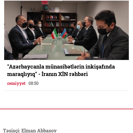
"Azərbaycanla münasibətlərin inkişafında
maraqlıyıq" - İranın XİN rəhbəri
cemiyyet
08:50
Təsisçi: Elman Abbasov