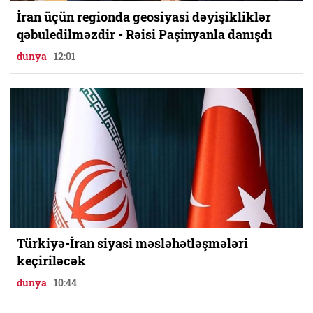
İran üçün regionda geosiyasi dəyişikliklər
qəbuledilməzdir - Rəisi Paşinyanla danışdı
dunya
12:01
Türkiyə-İran siyasi məsləhətləşmələri
keçiriləcək
dunya
10:44