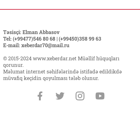
Təsisçi: Elman Abbasov
Tel: (+99477)546 80 68 | (+99450)358 99 63
E-mail: xeberdar70@mail.ru
© 2015-2024 www.xeberdar.net Müəllif hüquqları
qorunur.
Məlumat internet səhifələrində istifadə edildikdə
müvafiq keçidin qoyulması tələb olunur.