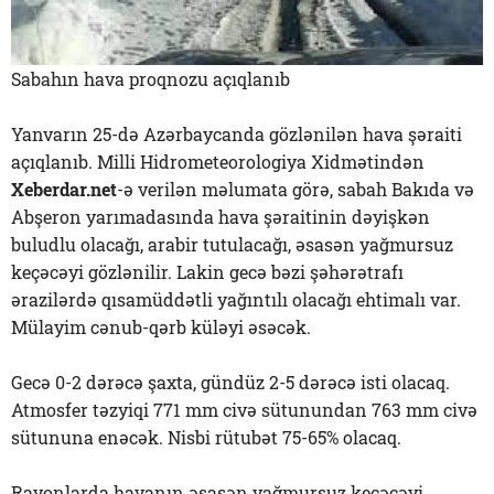
Sabahın hava proqnozu açıqlanıb
Yanvarın 25-də Azərbaycanda gözlənilən hava şəraiti
açıqlanıb. Milli Hidrometeorologiya Xidmətindən
Xeberdar.net
-ə verilən məlumata görə, sabah Bakıda və
Abşeron yarımadasında hava şəraitinin dəyişkən
buludlu olacağı, arabir tutulacağı, əsasən yağmursuz
keçəcəyi gözlənilir. Lakin gecə bəzi şəhərətrafı
ərazilərdə qısamüddətli yağıntılı olacağı ehtimalı var.
Mülayim cənub-qərb küləyi əsəcək.
Gecə 0-2 dərəcə şaxta, gündüz 2-5 dərəcə isti olacaq.
Atmosfer təzyiqi 771 mm civə sütunundan 763 mm civə
sütununa enəcək. Nisbi rütubət 75-65% olacaq.
Rayonlarda havanın əsasən yağmursuz keçəcəyi