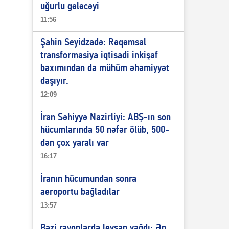
uğurlu gələcəyi
11:56
Şahin Seyidzadə: Rəqəmsal
transformasiya iqtisadi inkişaf
baxımından da mühüm əhəmiyyət
daşıyır.
12:09
İran Səhiyyə Nazirliyi: ABŞ-ın son
hücumlarında 50 nəfər ölüb, 500-
dən çox yaralı var
16:17
İranın hücumundan sonra
aeroportu bağladılar
13:57
Bəzi rayonlarda leysan yağdı: Ən