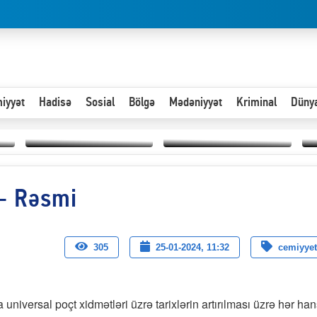
iyyət
Hadisə
Sosial
Bölgə
Mədəniyyət
Kriminal
Düny
Hər an ən çətin savaşa
? - Rəsmi
Paytaxta giriş vizası —
hazır olmalıyıq-
“
"Xoş gəldin, cibində
ZƏLİMXAN
d
pul varsa.”
MƏMMƏDLİ YAZIR
n
305
25-01-2024, 11:32
cemiyyet
niversal poçt xidmətləri üzrə tarixlərin artırılması üzrə hər han