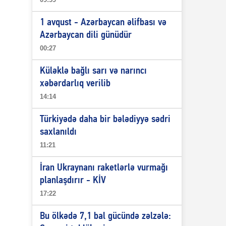
1 avqust - Azərbaycan əlifbası və
Azərbaycan dili günüdür
00:27
Küləklə bağlı sarı və narıncı
xəbərdarlıq verilib
14:14
Türkiyədə daha bir bələdiyyə sədri
saxlanıldı
11:21
İran Ukraynanı raketlərlə vurmağı
planlaşdırır - KİV
17:22
Bu ölkədə 7,1 bal gücündə zəlzələ: