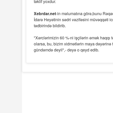
təklif yoxdur.
Xebrdar.net
-in məlumatına görə,bunu Rəqəm
İdarə Heyətinin sədri vəzifəsini müvəqqəti ic
tədbirində bildirib.
"Xərclərimizin 60 %-ni işçilərin əmək haqqı 
olarsa, bu, bizim xidmətlərin maya dəyərinə tə
gündəmdə deyil",- deyə o qeyd edib.