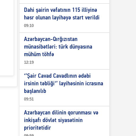
Dahi şairin vəfatının 115 illiyinə
n
həsr olunan layihəyə start verildi
09:10
Azərbaycan-Qırğızıstan
münasibətləri: türk dünyasına
mühüm töhfə
12:19
‘’Şair Cavad Cavadlının ədəbi
irsinin təbliği‘’ layihəsinin icrasına
başlanılıb
09:51
Azərbaycan dilinin qorunması və
inkişafı dövlət siyasətinin
prioritetidir
09:59