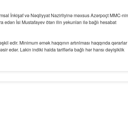
sal İnkişaf və Nəqliyyat Nazirliyinə məxsus Azərpoçt MMC-ni
ra edən İsi Mustafayev ötən ilin yekunları ilə bağlı hesabat
təşkil edir. Minimum əmək haqqının artırılması haqqında qərarlar
sir edər. Lakin indiki halda tariflərlə bağlı hər hansı dəyişiklik