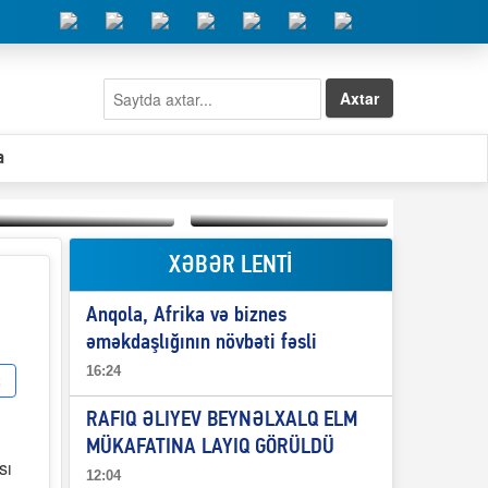
Axtar
a
XƏBƏR LENTİ
Elşad Abdullayevin
erməniləri
Qeyri-səlis məntiq və
maliyyələşdirən oğlu
Anqola, Afrika və biznes
il-nitq” elmimizə
niyə Azərbaycana
ələr verdi?
ekstradisiya olunmur?
əməkdaşlığının növbəti fəsli
16:24
RAFIQ ƏLIYEV BEYNƏLXALQ ELM
MÜKAFATINA LAYIQ GÖRÜLDÜ
sı
12:04