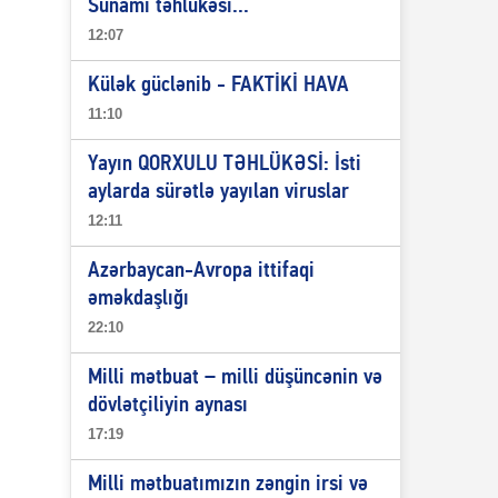
Sunami təhlükəsi...
12:07
Külək güclənib - FAKTİKİ HAVA
11:10
Yayın QORXULU TƏHLÜKƏSİ: İsti
aylarda sürətlə yayılan viruslar
12:11
Azərbaycan-Avropa ittifaqi
əməkdaşlığı
22:10
Milli mətbuat – milli düşüncənin və
dövlətçiliyin aynası
17:19
Milli mətbuatımızın zəngin irsi və