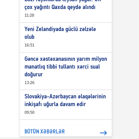
çox yağıntı Qaxda qeydə alındı
11:28
Yeni Zelandiyada güclü zəlzələ
olub
16:51
Gəncə xəstəxanasının yarım milyon
manatlıq tibbi tullantı xərci sual
doğurur
13:26
Slovakiya-Azərbaycan əlaqələrinin
inkişafı uğurla davam edir
09:50
BÜTÜN XƏBƏRLƏR