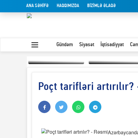
ANA SƏHİFƏ
HAQQIMIZDA
BİZİMLƏ ƏLAQƏ
Gündəm
Siyasət
İqtisadiyyat
Cəm
Poçt tarifləri artırılır
Yaxın Şərqdəki
müharibənin qısa
Olduğu kimi görünən
təhlili
insan
Azərbaycanda u