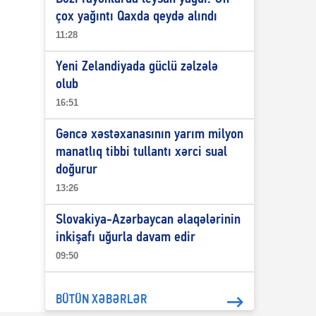
çox yağıntı Qaxda qeydə alındı
11:28
Yeni Zelandiyada güclü zəlzələ
olub
16:51
Gəncə xəstəxanasının yarım milyon
manatlıq tibbi tullantı xərci sual
doğurur
13:26
Slovakiya-Azərbaycan əlaqələrinin
inkişafı uğurla davam edir
09:50
BÜTÜN XƏBƏRLƏR