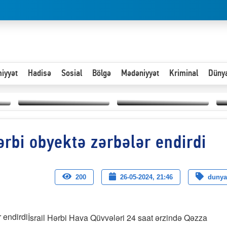
iyyət
Hadisə
Sosial
Bölgə
Mədəniyyət
Kriminal
Düny
Hər an ən çətin savaşa
ərbi obyektə zərbələr endirdi
Paytaxta giriş vizası —
hazır olmalıyıq-
“
"Xoş gəldin, cibində
ZƏLİMXAN
d
pul varsa.”
MƏMMƏDLİ YAZIR
n
200
26-05-2024, 21:46
dunya
İsrail Hərbi Hava Qüvvələri 24 saat ərzində Qəzza