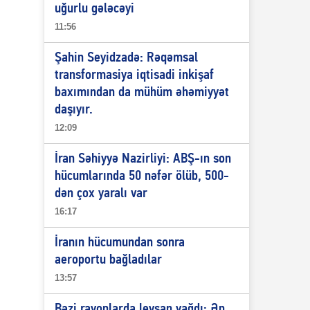
uğurlu gələcəyi
11:56
Şahin Seyidzadə: Rəqəmsal
transformasiya iqtisadi inkişaf
baxımından da mühüm əhəmiyyət
daşıyır.
12:09
İran Səhiyyə Nazirliyi: ABŞ-ın son
hücumlarında 50 nəfər ölüb, 500-
dən çox yaralı var
16:17
İranın hücumundan sonra
aeroportu bağladılar
13:57
Bəzi rayonlarda leysan yağdı: Ən