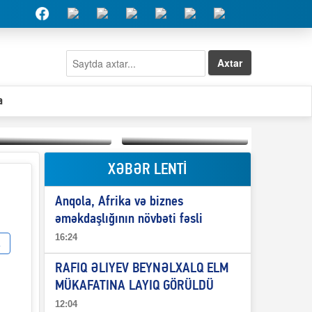
Axtar
a
XƏBƏR LENTİ
Elşad Abdullayevin
erməniləri
Qeyri-səlis məntiq və
maliyyələşdirən oğlu
Anqola, Afrika və biznes
il-nitq” elmimizə
niyə Azərbaycana
ələr verdi?
ekstradisiya olunmur?
əməkdaşlığının növbəti fəsli
16:24
RAFIQ ƏLIYEV BEYNƏLXALQ ELM
MÜKAFATINA LAYIQ GÖRÜLDÜ
12:04