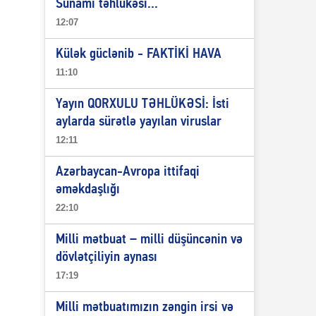
Sunami təhlükəsi...
12:07
Külək güclənib - FAKTİKİ HAVA
11:10
Yayın QORXULU TƏHLÜKƏSİ: İsti
aylarda sürətlə yayılan viruslar
12:11
Azərbaycan-Avropa ittifaqi
əməkdaşlığı
22:10
Milli mətbuat – milli düşüncənin və
dövlətçiliyin aynası
17:19
Milli mətbuatımızın zəngin irsi və