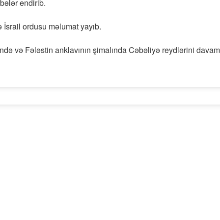
bələr endirib.
 İsrail ordusu məlumat yayıb.
ində və Fələstin anklavının şimalında Cəbəliyə reydlərini davam