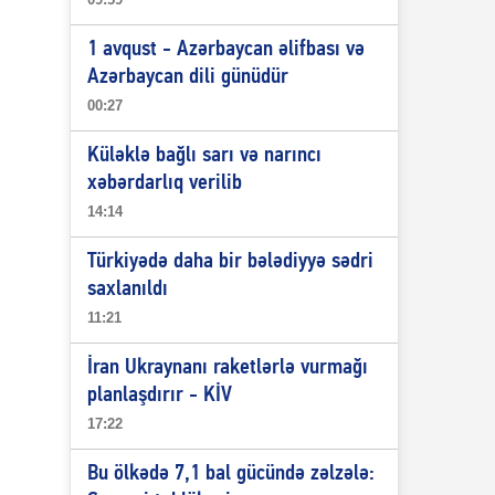
1 avqust - Azərbaycan əlifbası və
Azərbaycan dili günüdür
00:27
Küləklə bağlı sarı və narıncı
xəbərdarlıq verilib
14:14
Türkiyədə daha bir bələdiyyə sədri
saxlanıldı
11:21
İran Ukraynanı raketlərlə vurmağı
planlaşdırır - KİV
17:22
Bu ölkədə 7,1 bal gücündə zəlzələ: