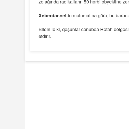
zolağında radikalların 50 hərbi obyektinə zər
Xeberdar.net
-in məlumatına görə, bu barədə
Bildirilib ki, qoşunlar cənubda Rəfah bölgəs
etdirir.