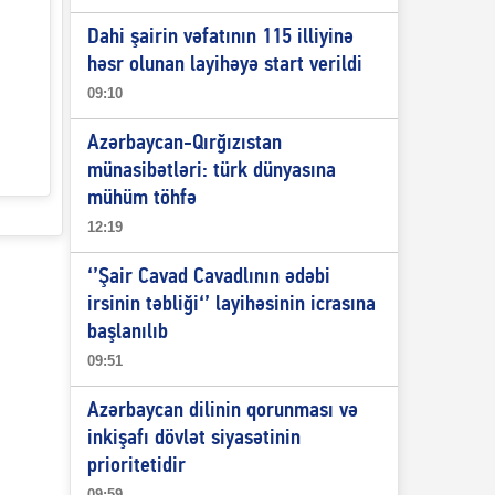
Dahi şairin vəfatının 115 illiyinə
həsr olunan layihəyə start verildi
09:10
Azərbaycan-Qırğızıstan
münasibətləri: türk dünyasına
mühüm töhfə
12:19
‘’Şair Cavad Cavadlının ədəbi
irsinin təbliği‘’ layihəsinin icrasına
başlanılıb
09:51
Azərbaycan dilinin qorunması və
inkişafı dövlət siyasətinin
prioritetidir
09:59