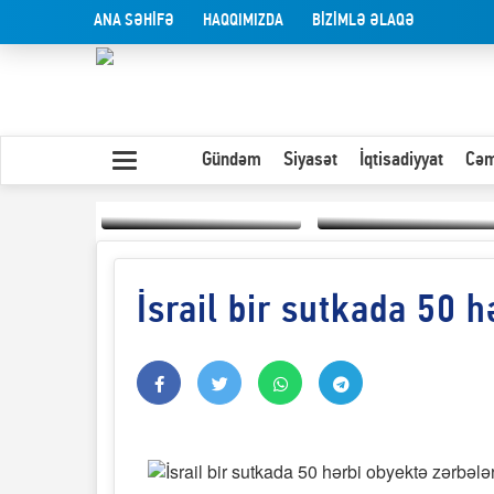
ANA SƏHİFƏ
HAQQIMIZDA
BİZİMLƏ ƏLAQƏ
Gündəm
Siyasət
İqtisadiyyat
Cəm
İsrail bir sutkada 50 h
Yaxın Şərqdəki
müharibənin qısa
Olduğu kimi görünən
təhlili
insan