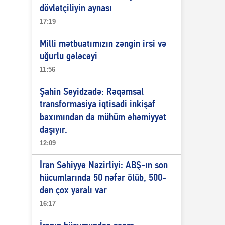
dövlətçiliyin aynası
17:19
Milli mətbuatımızın zəngin irsi və
uğurlu gələcəyi
11:56
Şahin Seyidzadə: Rəqəmsal
transformasiya iqtisadi inkişaf
baxımından da mühüm əhəmiyyət
daşıyır.
12:09
İran Səhiyyə Nazirliyi: ABŞ-ın son
hücumlarında 50 nəfər ölüb, 500-
dən çox yaralı var
16:17