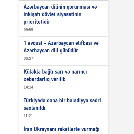
Azərbaycan dilinin qorunması və
inkişafı dövlət siyasətinin
prioritetidir
09:59
1 avqust - Azərbaycan əlifbası və
Azərbaycan dili günüdür
00:27
Küləklə bağlı sarı və narıncı
xəbərdarlıq verilib
14:14
Türkiyədə daha bir bələdiyyə sədri
saxlanıldı
11:21
İran Ukraynanı raketlərlə vurmağı