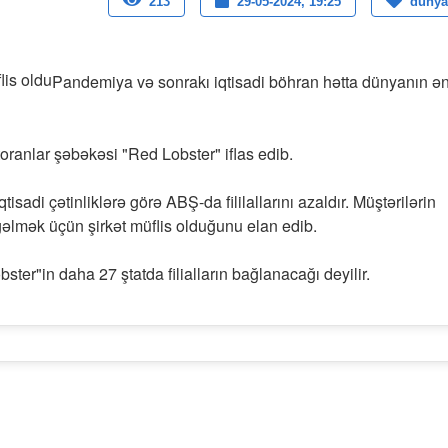
213
29-05-2024, 19:25
dunya
Pandemiya və sonrakı iqtisadi böhran hətta dünyanın ə
oranlar şəbəkəsi "Red Lobster" iflas edib.
sadi çətinliklərə görə ABŞ-da fililallarını azaldır. Müştərilərin
əlmək üçün şirkət müflis olduğunu elan edib.
ter"in daha 27 ştatda filialların bağlanacağı deyilir.