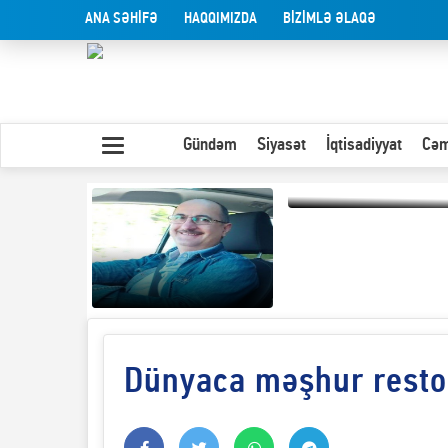
ANA SƏHİFƏ
HAQQIMIZDA
BİZİMLƏ ƏLAQƏ
Gündəm
Siyasət
İqtisadiyyat
Cəm
Olduğu kimi görünən
insan
Dünyaca məşhur restor
Yaxın Şərqdəki
müharibənin qısa
təhlili