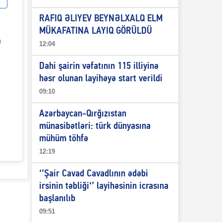
RAFIQ ƏLIYEV BEYNƏLXALQ ELM
MÜKAFATINA LAYIQ GÖRÜLDÜ
n
12:04
Dahi şairin vəfatının 115 illiyinə
həsr olunan layihəyə start verildi
09:10
Azərbaycan-Qırğızıstan
münasibətləri: türk dünyasına
mühüm töhfə
12:19
‘’Şair Cavad Cavadlının ədəbi
irsinin təbliği‘’ layihəsinin icrasına
başlanılıb
09:51