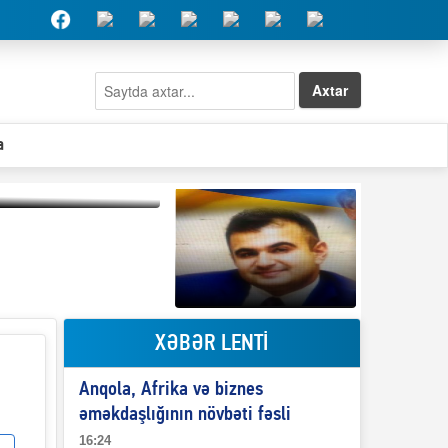
Axtar
a
Qeyri-səlis məntiq və
il-nitq” elmimizə
ələr verdi?
XƏBƏR LENTİ
Elşad Abdullayevin
erməniləri
maliyyələşdirən oğlu
Anqola, Afrika və biznes
niyə Azərbaycana
ekstradisiya olunmur?
əməkdaşlığının növbəti fəsli
16:24