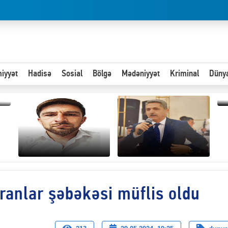
iyyət
Hadisə
Sosial
Bölgə
Mədəniyyət
Kriminal
Düny
“
d
n
Hər an ən çətin savaşa
anlar şəbəkəsi müflis oldu
Paytaxta giriş vizası —
hazır olmalıyıq-
"Xoş gəldin, cibində
ZƏLİMXAN
pul varsa.”
MƏMMƏDLİ YAZIR