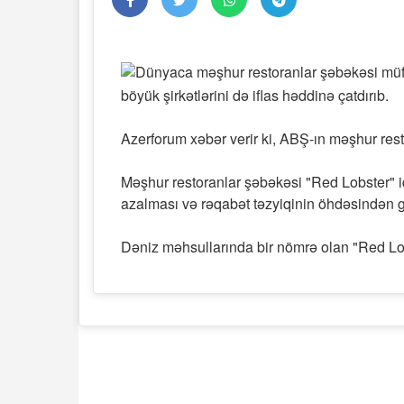
böyük şirkətlərini də iflas həddinə çatdırıb.
Azerforum xəbər verir ki, ABŞ-ın məşhur rest
Məşhur restoranlar şəbəkəsi "Red Lobster" iqti
azalması və rəqabət təzyiqinin öhdəsindən g
Dəniz məhsullarında bir nömrə olan "Red Lobs