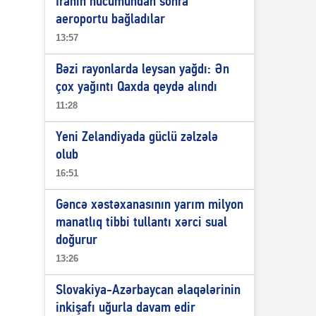
İranın hücumundan sonra
aeroportu bağladılar
13:57
Bəzi rayonlarda leysan yağdı: Ən
çox yağıntı Qaxda qeydə alındı
11:28
Yeni Zelandiyada güclü zəlzələ
olub
16:51
Gəncə xəstəxanasının yarım milyon
manatlıq tibbi tullantı xərci sual
doğurur
13:26
Slovakiya-Azərbaycan əlaqələrinin
inkişafı uğurla davam edir