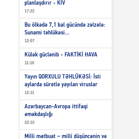
planlaşdırır - KİV
17:22
Bu ölkədə 7,1 bal gücündə zəlzələ:
Sunami təhlükəsi...
12:07
Külək güclənib - FAKTİKİ HAVA
11:10
Yayın QORXULU TƏHLÜKƏSİ: İsti
aylarda sürətlə yayılan viruslar
12:11
Azərbaycan-Avropa ittifaqi
əməkdaşlığı
22:10
Milli mətbuat – milli düşüncənin və