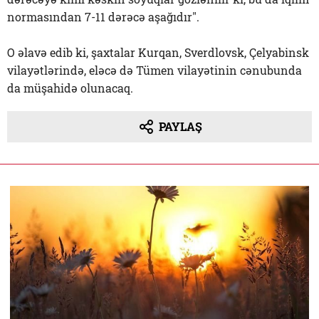
normasından 7-11 dərəcə aşağıdır".
O əlavə edib ki, şaxtalar Kurqan, Sverdlovsk, Çelyabinsk
vilayətlərində, eləcə də Tümen vilayətinin cənubunda
da müşahidə olunacaq.
PAYLAŞ