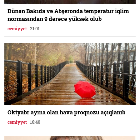
Dünən Bakıda və Abşeronda temperatur iqlim
normasından 9 dərəcə yüksək olub
cemiyyet
21:01
Oktyabr ayına olan hava proqnozu açıqlanıb
cemiyyet
16:40