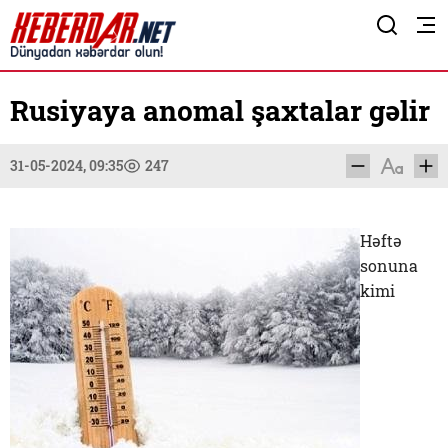
Rusiyaya anomal şaxtalar gəlir
31-05-2024, 09:35
247
Həftə
sonuna
kimi