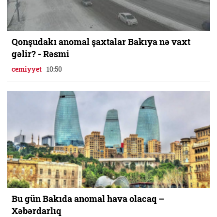
Qonşudakı anomal şaxtalar Bakıya nə vaxt
gəlir? - Rəsmi
cemiyyet
10:50
Bu gün Bakıda anomal hava olacaq –
Xəbərdarlıq