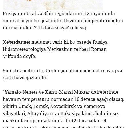
Rusiyanın Ural və Sibir regionlarının 12 rayonunda
anomal soyuqlar gözlənilir. Havanın temperaturu iqlim
normasından 7-11 dərəcə aşağı olacaq.
Xeberdar.net
məlumat verir ki, bu barədə Rusiya
Hidrometeorologiya Mərkəzinin rəhbəri Roman
Vilfanda deyib.
Sinoptik bildirib ki, Uralın şimalında xüsusilə soyuq və
qarlı hava gözlənilir:
"Yamalo-Nenets və Xantı-Mansi Muxtar dairələrində
havanın temperaturu normadan 10 dərəcə aşağı olacaq.
Sibirin Omsk, Tomsk, Novosibirsk və Kemerovo
vilayətləri, Altay diyarı və Xakasiya kimi əhalinin sıx
məskunlaşdığı ərazilərində də +2 dərəcədən -4
dərəcəyə kimi kəskin soyuqlar gözlənilir ki, bu da iqlim