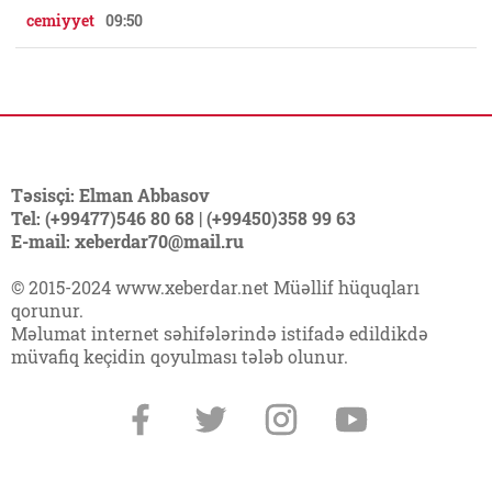
cemiyyet
09:50
Təsisçi: Elman Abbasov
Tel: (+99477)546 80 68 | (+99450)358 99 63
E-mail: xeberdar70@mail.ru
© 2015-2024 www.xeberdar.net Müəllif hüquqları
qorunur.
Məlumat internet səhifələrində istifadə edildikdə
müvafiq keçidin qoyulması tələb olunur.