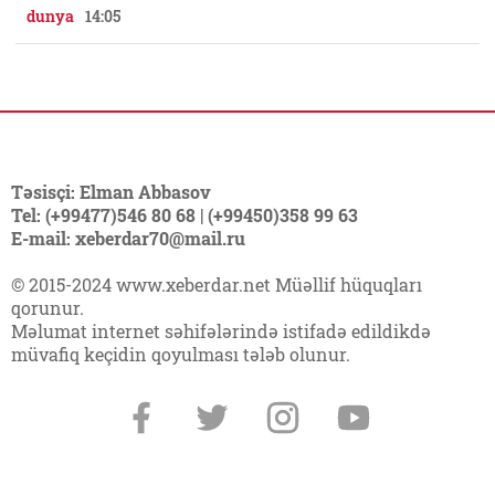
dunya
14:05
Təsisçi: Elman Abbasov
Tel: (+99477)546 80 68 | (+99450)358 99 63
E-mail: xeberdar70@mail.ru
© 2015-2024 www.xeberdar.net Müəllif hüquqları
qorunur.
Məlumat internet səhifələrində istifadə edildikdə
müvafiq keçidin qoyulması tələb olunur.