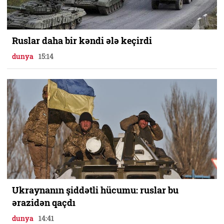
Ruslar daha bir kəndi ələ keçirdi
dunya
15:14
Ukraynanın şiddətli hücumu: ruslar bu
ərazidən qaçdı
dunya
14:41